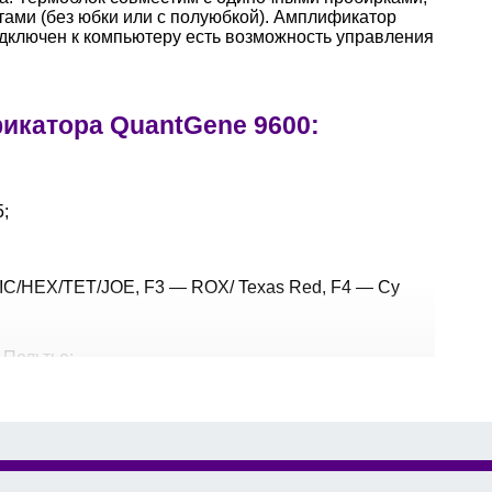
тами (без юбки или с полуюбкой). Амплификатор
одключен к компьютеру есть возможность управления
икатора QuantGene 9600:
;
IC/HEX/TET/JOE, F3 — ROX/ Texas Red, F4 — Cy
 Пельтье;
°С/с — 6/5.5;
ве мишени до 1,5-кратных различий в рамках