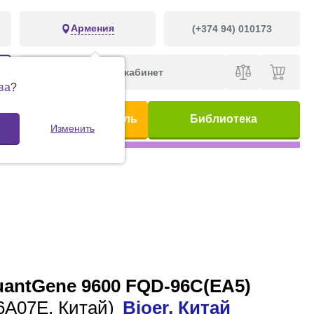
Армения
(+374 94) 010173
Личный кабинет
ва
?
ис
Предметный указатель
Библиотека
Изменить
uantGene 9600 FQD-96C(EA5)
6A07E, Китай)
Bioer, Китай