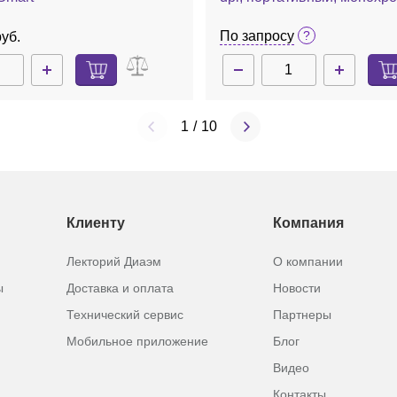
печать, клавиатура с кири
М210
По запросу
руб.
1
/
10
Клиенту
Компания
Лекторий Диаэм
О компании
ы
Доставка и оплата
Новости
Технический сервис
Партнеры
Мобильное приложение
Блог
Видео
Контакты