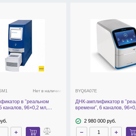
reen;
5M1
Нет в наличии
BYQ6A07E
фикатор в "реальном
ДНК-амплификатор в "реа
5 каналов, 96×0,2 мл,
времени", 6 каналов, 96×0,
 ПО, DTprime
QuantGene 9600, FQD-96C
руб.
2 980 000 руб.