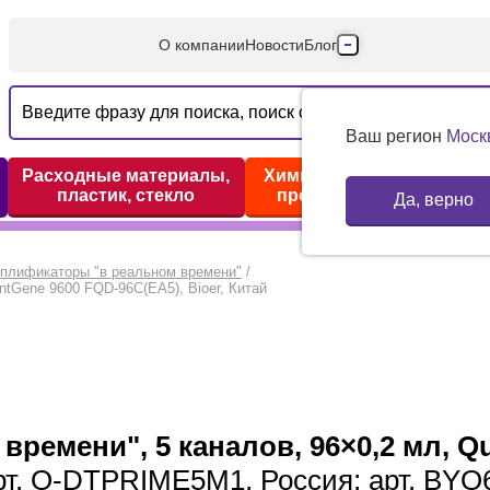
О компании
Новости
Блог
Производители
Партнеры
Ваш регион
Моск
Технический серв
Расходные материалы,
Химические реактивы,
пластик, стекло
препараты, наборы
Да, верно
Доставка и оплата
Контакты
плификаторы "в реальном времени"
/
ntGene 9600 FQD-96C(EA5), Bioer, Китай
ремени", 5 каналов, 96×0,2 мл, Q
 арт. О-DTPRIME5M1, Россия; арт. BYQ