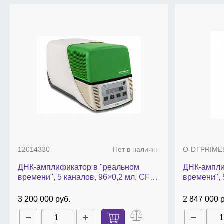
интерактивный ЖК дисплей с технологией TouchSc
габариты, Ш × Г × В, мм — 290 × 490 × 391;
вес, кг — 28.
12014330
Нет в наличии
О-DTPRIME
ДНК-амплификатор в "реальном
ДНК-ампли
времени", 5 каналов, 96×0,2 мл, CFX
времени", 
Opus 96 DX
моноблок,
3 200 000 руб.
2 847 000 