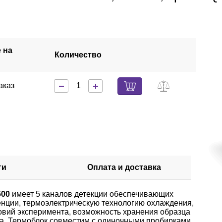
 на
Количество
заказ
ги
Оплата и доставка
600
имеет 5 каналов детекции обеспечивающих
нции, термоэлектрическую технологию охлаждения,
овий эксперимента, возможность хранения образца
та. Термоблок совместим с одиночными пробирками,