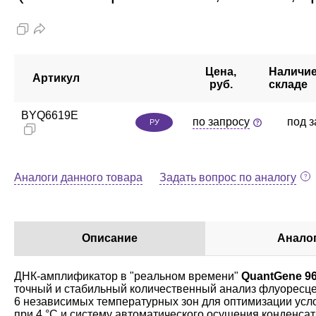
Цена,
Наличие
Артикул
руб.
складе
BYQ6619E
по запросу
под 
РУ
Аналоги данного товара
Задать вопрос по аналогу
Описание
Анало
ДНК-амплификатор в "реальном времени"
QuantGene 9
точный и стабильный количественный анализ флуоресце
6 независимых температурных зон для оптимизации усл
при 4 °C и систему автоматического осушения конденса