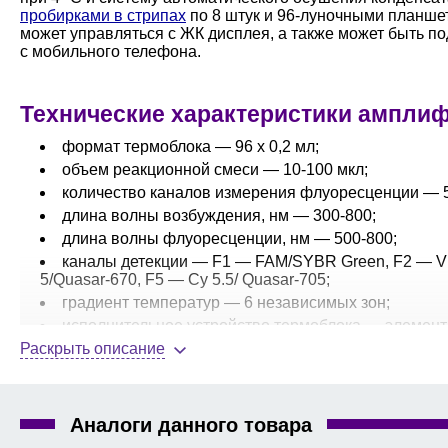
пробирками в стрипах
по 8 штук и 96-луночными планше
может управляться с ЖК дисплея, а также может быть п
с мобильного телефона.
Технические характеристики амплиф
формат термоблока — 96 х 0,2 мл;
объем реакционной смеси — 10-100 мкл;
количество каналов измерения флуоресценции — 5
длина волны возбуждения, нм — 300-800;
длина волны флуоресценции, нм — 500-800;
каналы детекции — F1 — FAM/SYBR Green, F2 — V
5/Quasar-670, F5 — Cy 5.5/ Quasar-705;
градиент температур — 6 независимых зон;
исполнительное устройство термоблока — элемент
Раскрыть описание
гомогенность температур, °С — ±0,3;
точность поддержания температуры, °С — ±0,1;
максимальная скорость нагрева/охлаждения блока, 
чувствительность — детекция различий в количест
Аналоги данного товара
одной реакции;