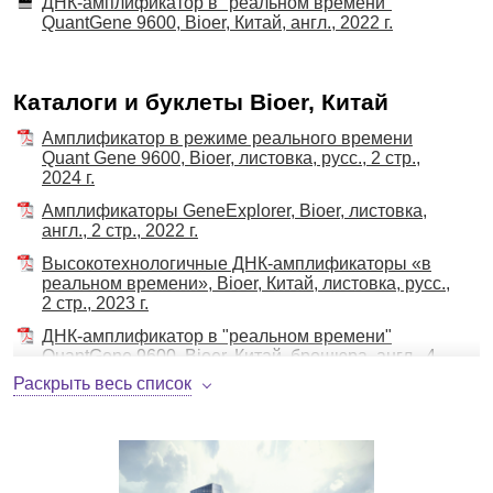
ДНК-амплификатор в "реальном времени"
QuantGene 9600, Bioer, Китай, англ., 2022 г.
Каталоги и буклеты Bioer, Китай
Амплификатор в режиме реального времени
Quant Gene 9600, Bioer, листовка, русс., 2 стр.,
2024 г.
Амплификаторы GeneExplorer, Bioer, листовка,
англ., 2 стр., 2022 г.
Высокотехнологичные ДНК-амплификаторы «в
реальном времени», Bioer, Китай, листовка, русс.,
2 стр., 2023 г.
ДНК-амплификатор в "реальном времени"
QuantGene 9600, Bioer, Китай, брошюра, англ., 4
стр., 2022 г.
Раскрыть весь список