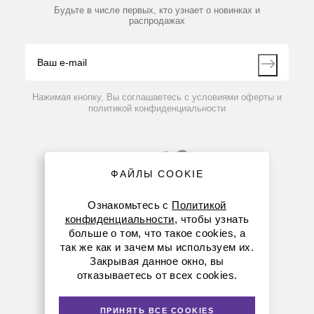
Партнеры
Будьте в числе первых, кто узнает о новинках и
Производители
распродажах
Блог
Видео
Контакты
Вопрос-ответ
Нажимая кнопку, Вы соглашаетесь с условиями оферты и
политикой конфиденциальности
ФАЙЛЫ COOKIE
Ознакомьтесь с
Политикой
конфиденциальности
, чтобы узнать
больше о том, что такое cookies, а
8 (800) 234-05-08
так же как и зачем мы используем их.
Закрывая данное окно, вы
(+374 94) 010173
отказываетесь от всех cookies.
armenia@dia-m.ru
ПРИНЯТЬ ВСЕ COOKIES