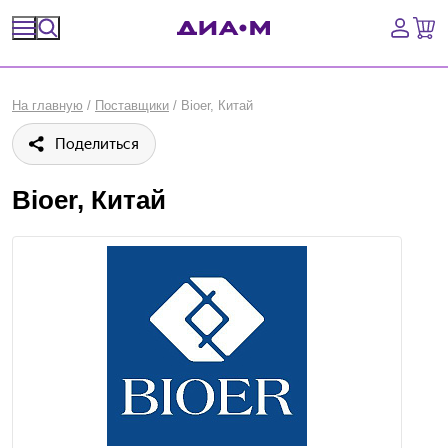
Спецпредложения
На главную
/
Поставщики
/
Bioer, Китай
Оборудование, приборы
Поделиться
Расходные материалы, пластик, стекло
Bioer, Китай
Химические реактивы, препараты, наборы
Предметный указатель
Библиотека
Войти
Сравнение