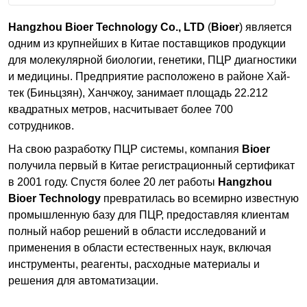
Армения
Hangzhou Bioer Technology Co., LTD
(
Bioer
) является
одним из крупнейших в Китае поставщиков продукции
для молекулярной биологии, генетики, ПЦР диагностики
О компании
и медицины. Предприятие расположено в районе Хай-
тек (Биньцзян), Ханчжоу, занимает площадь 22.212
Новости
квадратных метров, насчитывает более 700
сотрудников.
Блог
На свою разработку ПЦР системы, компания
Bioer
Производители
получила первый в Китае регистрационный сертификат
в 2001 году. Спустя более 20 лет работы
Hangzhou
Партнеры
Bioer Technology
превратилась во всемирно известную
промышленную базу для ПЦР, предоставляя клиентам
Технический сервис
полный набор решений в области исследований и
применения в области естественных наук, включая
Доставка и оплата
инструменты, реагенты, расходные материалы и
решения для автоматизации.
Контакты