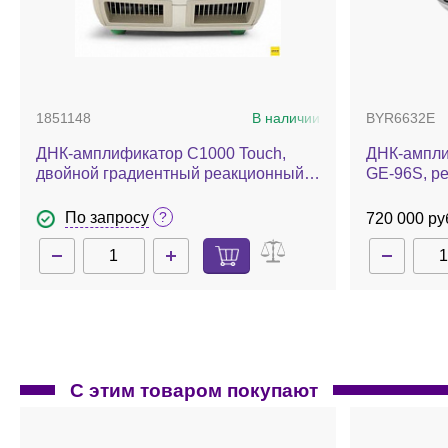
1851148
В наличии
BYR6632E
ДНК-амплификатор C1000 Touch,
ДНК-ампли
двойной градиентный реакционный
GE-96S, р
блок 2×48×0,2 мл
или 96×0,1
По запросу
720 000 ру
С этим товаром покупают