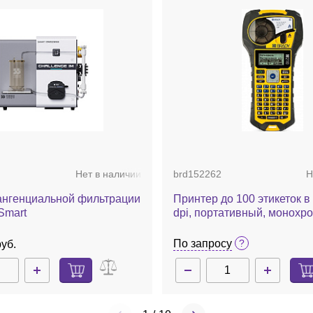
Нет в наличии
brd152262
Н
ангенциальной фильтрации
Принтер до 100 этикеток в
Smart
dpi, портативный, монохр
печать, клавиатура с кири
М210
По запросу
руб.