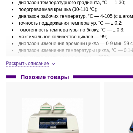
диапазон температурного градиента, °C — 1-30;
подогреваемая крышка (30-110 °С);
диапазон рабочих температур, °С — 4-105 (с шагом 
точность поддержания температур, °С — ± 0,2;
гомогенность температуры по блоку, °С — ± 0,3;
максимальное количество циклов — 99;
диапазон изменения времени цикла — 0-9 мин 59 с
диапазон изменения температуры цикла, °С — 0,1-9
количество протоколов в памяти — 2000;
Раскрыть описание
цветной сенсорный дисплей 8 дюймов;
интерфейс с ПК — USB, LAN, WIFI;
Похожие товары
использование мобильных приложений для iOS/And
потребляемая мощность, Вт — 600;
габариты (Ш×Г×В), мм — 269×420×254;
вес, кг — 13.