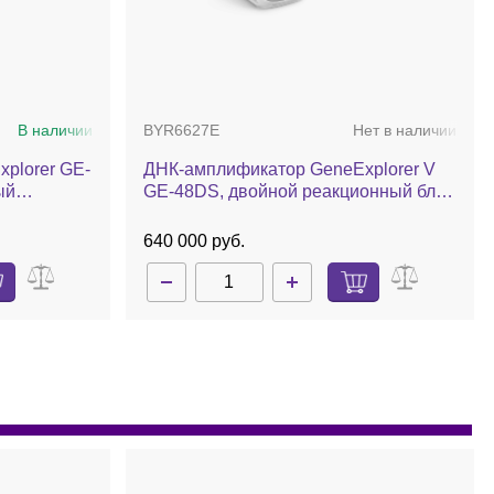
В наличии
BYR6627E
Нет в наличии
plorer GE-
ДНК-амплификатор GeneExplorer V
ый
GE-48DS, двойной реакционный блок
2 мл
2×48×0,2 мл (3 температурные зоны)
640 000 руб.