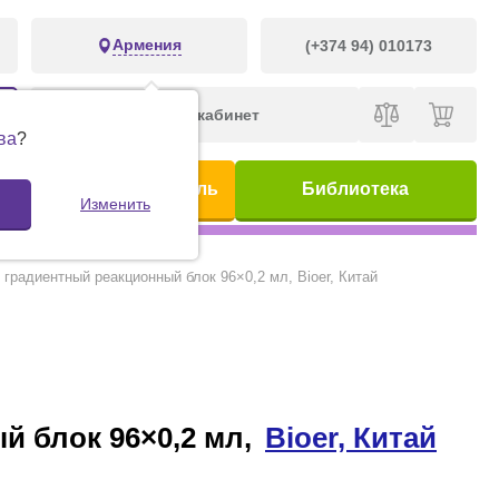
Армения
(+374 94) 010173
Личный кабинет
ва
?
ис
Предметный указатель
Библиотека
Изменить
градиентный реакционный блок 96×0,2 мл, Bioer, Китай
й блок 96×0,2 мл,
Bioer, Китай