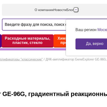
О компании
Новости
Блог
Производители
Партнеры
Ваш регион
Моск
Технический серв
Расходные материалы,
Химические реактивы,
пластик, стекло
препараты, наборы
Да, верно
Доставка и оплата
Контакты
плификаторы "классические"
/
ДНК-амплификатор GeneExplorer GE-96G, 
 GE-96G, градиентный реакционны