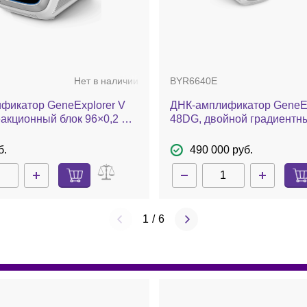
Нет в наличии
BYR6640E
фикатор GeneExplorer V
ДНК-амплификатор GeneEx
еакционный блок 96×0,2 мл
48DG, двойной градиентн
 мл (6 температурных зон)
реакционный блок 2×48×0,
б.
490 000 руб.
1
/
6