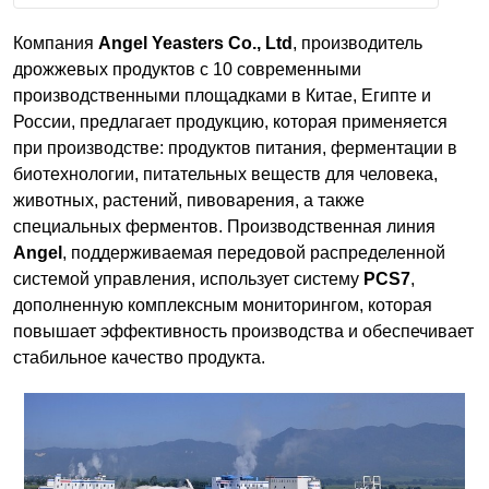
Армения
Компания
Angel Yeasters Co., Ltd
, производитель
дрожжевых продуктов с 10 современными
производственными площадками в Китае, Египте и
О компании
России, предлагает продукцию, которая применяется
при производстве: продуктов питания, ферментации в
Новости
биотехнологии, питательных веществ для человека,
животных, растений, пивоварения, а также
Блог
специальных ферментов. Производственная линия
Angel
, поддерживаемая передовой распределенной
Производители
системой управления, использует систему
PCS7
,
дополненную комплексным мониторингом, которая
Партнеры
повышает эффективность производства и обеспечивает
стабильное качество продукта.
Технический сервис
Доставка и оплата
Контакты