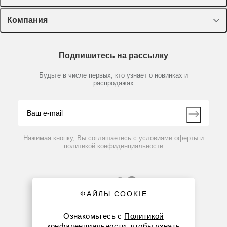
Оборудование, приборы
Лекторий Диаэм
Компания
Пластик, стекло, принадлежности
Доставка и оплата
Химические реактивы, препараты, наборы
О компании
Технический сервис
Предметный указатель
Подпишитесь на рассылку
Новости
Мобильное приложение
Библиотека
Партнеры
Будьте в числе первых, кто узнает о новинках и
Производители
распродажах
Блог
Видео
Контакты
Вопрос-ответ
Нажимая кнопку, Вы соглашаетесь с условиями оферты и
политикой конфиденциальности
ФАЙЛЫ COOKIE
Ознакомьтесь с
Политикой
конфиденциальности
, чтобы узнать