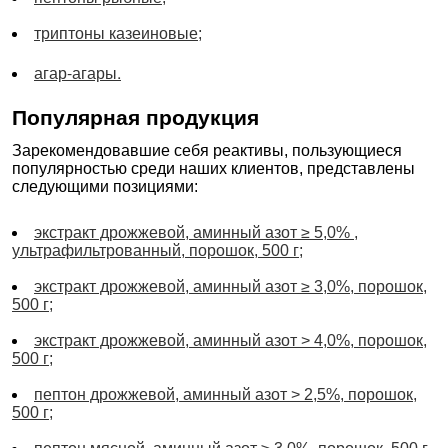
триптоны казеиновые;
агар-агары.
Популярная продукция
Зарекомендовавшие себя реактивы, пользующиеся
популярностью среди наших клиентов, представлены
следующими позициями:
экстракт дрожжевой, аминный азот ≥ 5,0% ,
ультрафильтрованный, порошок, 500 г;
экстракт дрожжевой, аминный азот ≥ 3,0%, порошок,
500 г;
экстракт дрожжевой, аминный азот > 4,0%, порошок,
500 г;
пептон дрожжевой, аминный азот > 2,5%, порошок,
500 г;