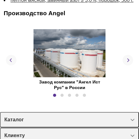
пептон мясной, аминный азот ≥ 3,0%, порошок, 500 г.
Производство Angel
Завод компании "Ангел Ист
Производств
Рус" в России
И
Каталог
Спецпредложения
Клиенту