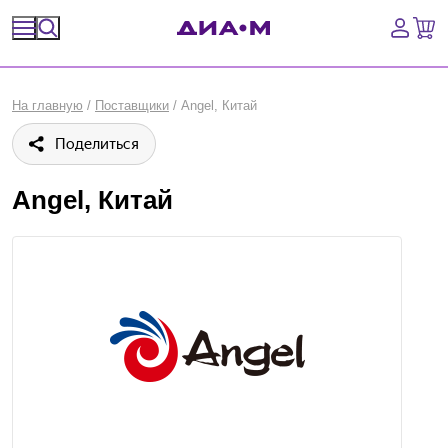
Спецпредложения
На главную
/
Поставщики
/
Angel, Китай
Оборудование, приборы
Поделиться
Расходные материалы, пластик, стекло
Angel, Китай
Химические реактивы, препараты, наборы
Предметный указатель
Библиотека
Войти
Сравнение