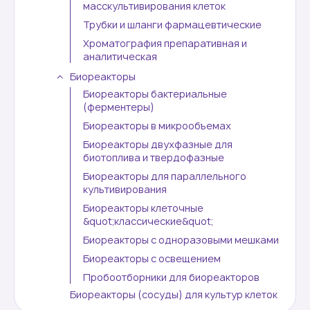
масскультивирования клеток
Трубки и шланги фармацевтические
Контакты
Хроматография препаративная и
аналитическая
Биореакторы
Биореакторы бактериальные
(ферментеры)
Биореакторы в микрообъемах
Биореакторы двухфазные для
биотоплива и твердофазные
Биореакторы для параллельного
культивирования
Биореакторы клеточные
&quot;классические&quot;
Биореакторы с одноразовыми мешками
Биореакторы с освещением
Пробоотборники для биореакторов
Биореакторы (сосуды) для культур клеток