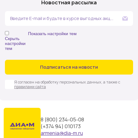
Новостная рассылка
Введите E-mail и будьте в курсе выгодных акций
и событий компании
Показать настройки тем
Скрыть
настройки
тем
Аналитика в сельском хозяйстве и пищевой
промышленности
Аналитическая химия (в т.ч. спектральные,
Подписаться на новости
хроматографические методы анализа,
электрохимическое и вес
Я согласен на обработку персональных данных, а также с
Белковый и клеточный анализ
правилами сайта
Биотехнология
Геномика (молекулярная генетика, ПЦР, цифровая ПЦР,
капиллярное секвенирование, NGS)
Микробиология
Химический синтез. Испытательное и посудомоечное
8 (800) 234-05-08
оборудование
(+374 94) 010173
Все новости
armenia@dia-m.ru