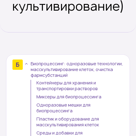
культивирование)
Сравнение
Армения
О компании
Новости
Биопроцессинг: одноразовые технологии,
масскультивирование клеток, очистка
фармсубстанций
Блог
Контейнеры для хранения и
транспортировки растворов
Производители
Миксеры для биопроцессинга
Одноразовые мешки для
Партнеры
биопроцессинга
Пластик и оборудование для
Технический сервис
масскультивирования клеток
Среды и добавки для
Доставка и оплата