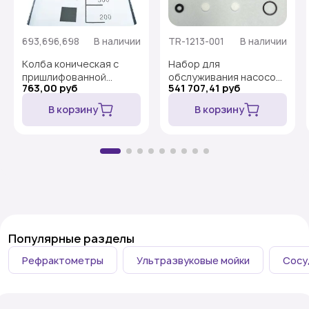
693,696,698
В наличии
TR-1213-001
В наличии
Колба коническая с
Набор для
пришлифованной
обслуживания насосов
763,00 руб
541 707,41 руб
горловиной Кн-1, без
AKTA pure/avant 150 PM
шкалы, шлиф 14/23
Kit (с насосом для
В корзину
В корзину
образца)
Популярные разделы
Рефрактометры
Ультразвуковые мойки
Сосу