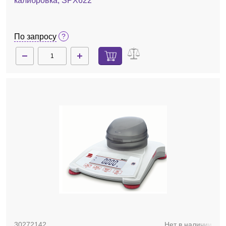
калибровка, SPX622
По запросу
30272142
Нет в наличии