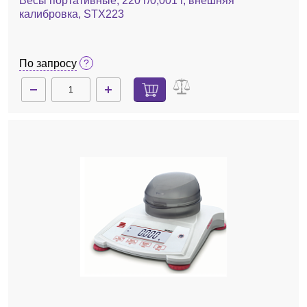
Весы портативные, 220 г/0,001 г, внешняя
калибровка, STX223
По запросу