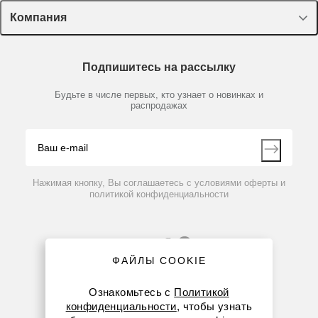
Лекторий Диаэм
Компания
Пластик, стекло, принадлежности
Доставка и оплата
Химические реактивы, препараты, наборы
О компании
Технический сервис
Предметный указатель
Подпишитесь на рассылку
Новости
Мобильное приложение
Библиотека
Партнеры
Будьте в числе первых, кто узнает о новинках и
Производители
распродажах
Блог
Видео
Контакты
Вопрос-ответ
Нажимая кнопку, Вы соглашаетесь с условиями оферты и
политикой конфиденциальности
ФАЙЛЫ COOKIE
Ознакомьтесь с
Политикой
конфиденциальности
, чтобы узнать