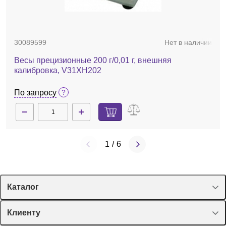
30089599
Нет в наличии
Весы прецизионные 200 г/0,01 г, внешняя
калибровка, V31XH202
По запросу
1
/
6
Каталог
Спецпредложения
Клиенту
Оборудование, приборы