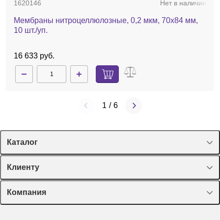
1620146
Нет в наличии
Мембраны нитроцеллюлозные, 0,2 мкм, 70х84 мм,
10 шт./уп.
16 633 руб.
1
/
6
Каталог
Спецпредложения
Клиенту
Оборудование, приборы
Лекторий Диаэм
Компания
Пластик, стекло, принадлежности
Доставка и оплата
Химические реактивы, препараты, наборы
О компании
Технический сервис