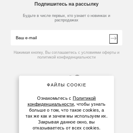
Предметный указатель
Подпишитесь на рассылку
Новости
Мобильное приложение
Библиотека
Партнеры
Будьте в числе первых, кто узнает о новинках и
Производители
распродажах
Блог
Видео
Контакты
Вопрос-ответ
Нажимая кнопку, Вы соглашаетесь с условиями оферты и
политикой конфиденциальности
ФАЙЛЫ COOKIE
Ознакомьтесь с
Политикой
конфиденциальности
, чтобы узнать
больше о том, что такое cookies, а
8 (800) 234-05-08
так же как и зачем мы используем их.
Закрывая данное окно, вы
(+374 94) 010173
отказываетесь от всех cookies.