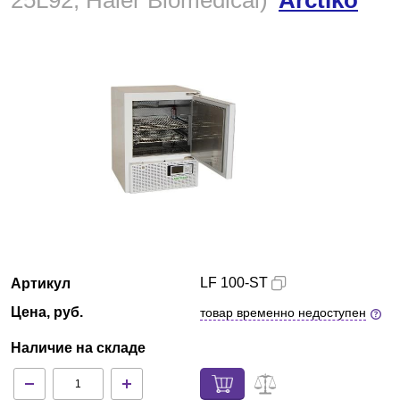
25L92, Haier Biomedical)
Arctiko
Армения
О компании
Новости
Блог
Производители
Партнеры
LF 100-ST
Артикул
Технический сервис
Цена, руб.
товар временно недоступен
Доставка и оплата
Наличие на складе
Контакты