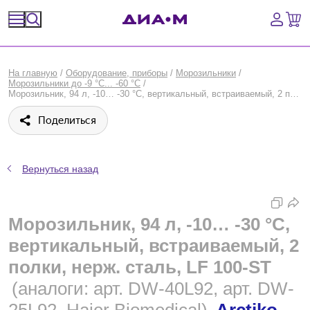
Спецпредложения
На главную
/
Оборудование, приборы
/
Морозильники
/
Морозильники до -9 °C... -60 °C
/
Оборудование, приборы
Морозильник, 94 л, -10… -30 °C, вертикальный, встраиваемый, 2 полки, нерж. сталь, LF 100-ST, Arctiko
Поделиться
Расходные материалы, пластик, стекло
Химические реактивы, препараты, наборы
Вернуться назад
Предметный указатель
Морозильник, 94 л, -10… -30 °C,
Библиотека
вертикальный, встраиваемый, 2
Войти
полки, нерж. сталь, LF 100-ST
(аналоги: арт. DW-40L92, арт. DW-
Сравнение