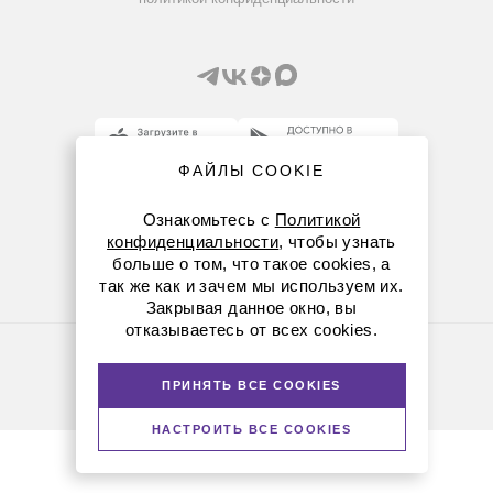
ФАЙЛЫ COOKIE
8 (800) 234-05-08
Ознакомьтесь с
Политикой
(+374 94) 010173
конфиденциальности
, чтобы узнать
больше о том, что такое cookies, а
armenia@dia-m.ru
так же как и зачем мы используем их.
Закрывая данное окно, вы
отказываетесь от всех cookies.
Политика конфиденциальности
© Диаэм, 1988 — 2026. Все права защищены
ПРИНЯТЬ ВСЕ COOKIES
Версия для печати
НАСТРОИТЬ ВСЕ COOKIES