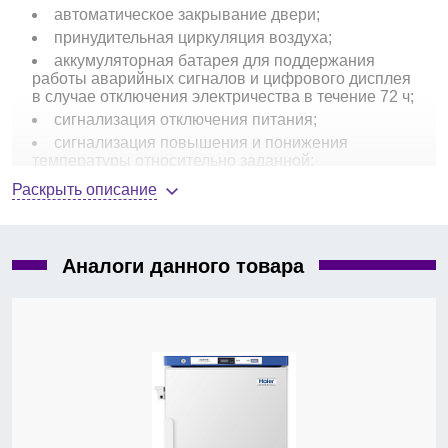
автоматическое закрывание двери;
принудительная циркуляция воздуха;
аккумуляторная батарея для поддержания
работы аварийных сигналов и цифрового дисплея
в случае отключения электричества в течение 72 ч;
сигнализация отключения питания;
сигнализация повышения и понижения
температуры относительно заданной;
сигнализация незакрытой двери;
Раскрыть описание
сигнализация низкого заряда аккумуляторной
батареи;
сигнализация неполадок компрессора;
Аналоги данного товара
дистанционный аварийный сигнал;
автоматическое размораживание;
одна глухая дверь с замком;
материал корпуса – нержавеющая сталь;
внутренние размеры камеры, ШхГхВ, мм —
490×440×434;
габариты, ШхГхВ, мм — 610×659×790;
вес нетто/брутто, кг — 65/87.