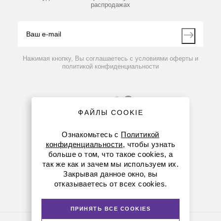
распродажах
Блог
Видео
Контакты
Вопрос-ответ
Нажимая кнопку, Вы соглашаетесь с условиями оферты и
политикой конфиденциальности
ФАЙЛЫ COOKIE
Ознакомьтесь с
Политикой
конфиденциальности
, чтобы узнать
больше о том, что такое cookies, а
8 (800) 234-05-08
так же как и зачем мы используем их.
Закрывая данное окно, вы
(+374 94) 010173
отказываетесь от всех cookies.
armenia@dia-m.ru
ПРИНЯТЬ ВСЕ COOKIES