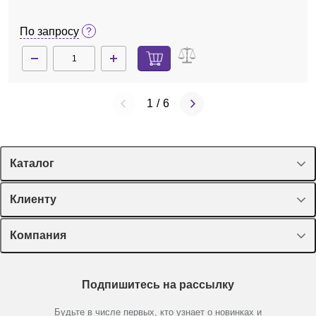
По запросу
1
/
6
Каталог
Спецпредложения
Клиенту
Оборудование, приборы
Лекторий Диаэм
Компания
Пластик, стекло, принадлежности
Доставка и оплата
Химические реактивы, препараты, наборы
О компании
Технический сервис
Предметный указатель
Подпишитесь на рассылку
Новости
Мобильное приложение
Библиотека
Партнеры
Будьте в числе первых, кто узнает о новинках и
Производители