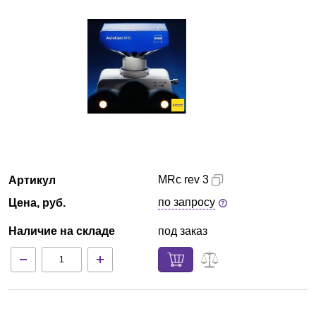
Армения
О компании
Новости
Блог
Производители
MRc rev 3
Артикул
Партнеры
по запросу
Цена, руб.
Наличие на складе
под заказ
Технический сервис
Доставка и оплата
Контакты