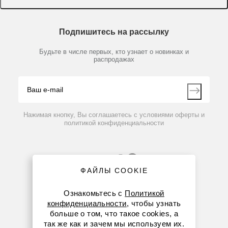
Доставка и оплата
Химические реактивы, препараты, наборы
О компании
Технический сервис
Предметный указатель
Подпишитесь на рассылку
Новости
Мобильное приложение
Библиотека
Партнеры
Будьте в числе первых, кто узнает о новинках и
Производители
распродажах
Блог
Видео
Контакты
Вопрос-ответ
Нажимая кнопку, Вы соглашаетесь с условиями оферты и
политикой конфиденциальности
ФАЙЛЫ COOKIE
Ознакомьтесь с
Политикой
конфиденциальности
, чтобы узнать
больше о том, что такое cookies, а
8 (800) 234-05-08
так же как и зачем мы используем их.