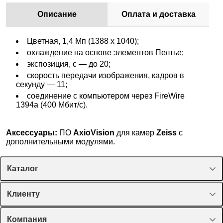
Описание
Оплата и доставка
Цветная, 1,4 Мп (1388 x 1040);
охлаждение на основе элементов Пелтье;
экспозиция, с — до 20;
скорость передачи изображения, кадров в
секунду — 11;
соединение с компьютером через FireWire
1394a (400 Mбит/с).
Аксессуары:
ПО
AxioVision
для камер
Zeiss
с
дополнительными модулями.
Каталог
Спецпредложения
Клиенту
Оборудование, приборы
Лекторий Диаэм
Компания
Пластик, стекло, принадлежности