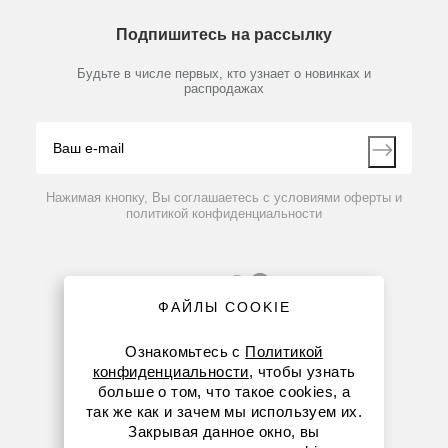
О компании
Технический сервис
Предметный указатель
Подпишитесь на рассылку
Новости
Мобильное приложение
Библиотека
Партнеры
Будьте в числе первых, кто узнает о новинках и
Производители
распродажах
Блог
Видео
Контакты
Вопрос-ответ
Нажимая кнопку, Вы соглашаетесь с условиями оферты и
политикой конфиденциальности
ФАЙЛЫ COOKIE
Ознакомьтесь с
Политикой
конфиденциальности
, чтобы узнать
больше о том, что такое cookies, а
8 (800) 234-05-08
так же как и зачем мы используем их.
Закрывая данное окно, вы
(+374 94) 010173