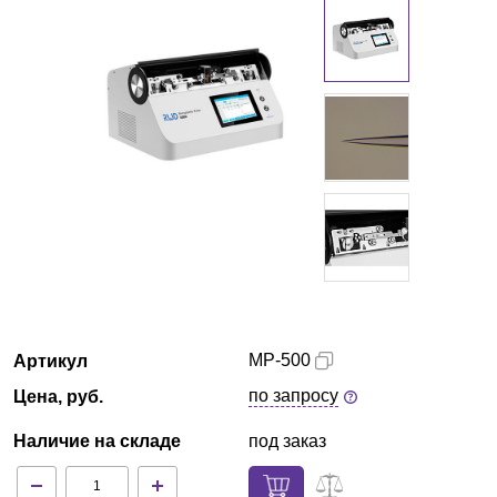
Армения
О компании
Новости
Блог
Производители
Партнеры
MP-500
Артикул
Технический сервис
по запросу
Цена, руб.
Доставка и оплата
Наличие на складе
под заказ
Контакты