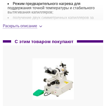
Режим предварительного нагрева для
поддержания точной температуры и стабильного
вытягивания капилляров;
получение двух симметричных капилляров за
одно вытягивание;
Раскрыть описание
диапазон импеданса от 1 Ом до более 100 Ом;
предустановленные протоколы вытягивания;
возможность хранения до 99 пользовательских
С этим товаром покупают
протоколов вытягивания;
цветной сенсорный дисплей с диагональю 7” и
разрешением 1024×600 пикселей;
программное обеспечение на английском и
китайском языке позволяет автоматически
подобрать один из предустановленных протоколов
вытягивания при вводе пользователем желаемых
параметров и типа капилляра, а также типа
нагревательной нити;
нагревательная нить (филамент) из платино-
иридиевого сплава;
безопасный режим позволяет избежать
повреждения нагревательной нити от перегрева;
уникальный слот позволяет без труда поменять