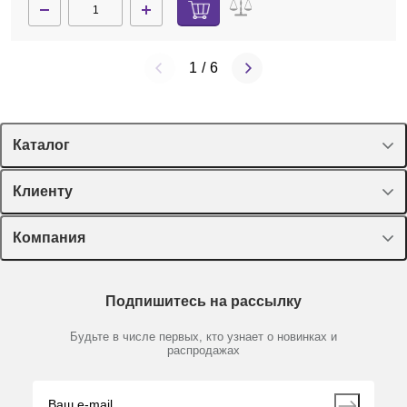
1
/
6
Каталог
Спецпредложения
Клиенту
Оборудование, приборы
Лекторий Диаэм
Компания
Пластик, стекло, принадлежности
Доставка и оплата
Химические реактивы, препараты, наборы
О компании
Технический сервис
Предметный указатель
Подпишитесь на рассылку
Новости
Мобильное приложение
Библиотека
Партнеры
Будьте в числе первых, кто узнает о новинках и
Производители
распродажах
Блог
Видео