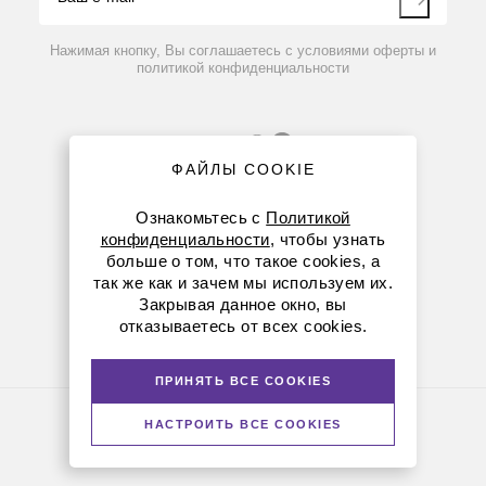
Контакты
Вопрос-ответ
Нажимая кнопку, Вы соглашаетесь с условиями оферты и
политикой конфиденциальности
ФАЙЛЫ COOKIE
Ознакомьтесь с
Политикой
конфиденциальности
, чтобы узнать
больше о том, что такое cookies, а
8 (800) 234-05-08
так же как и зачем мы используем их.
Закрывая данное окно, вы
(+374 94) 010173
отказываетесь от всех cookies.
armenia@dia-m.ru
ПРИНЯТЬ ВСЕ COOKIES
Политика конфиденциальности
НАСТРОИТЬ ВСЕ COOKIES
© Диаэм, 1988 — 2026. Все права защищены
Версия для печати