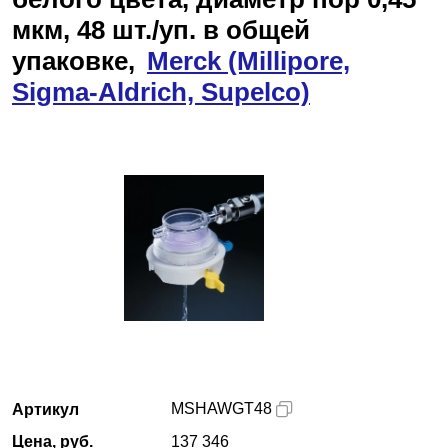
мкм, 48 шт./уп. в общей
Армения
упаковке,
Merck (Millipore,
Sigma-Aldrich, Supelco)
О компании
Новости
Блог
Производители
Партнеры
Технический сервис
Доставка и оплата
MSHAWGT48
Артикул
Контакты
Цена, руб.
137 346