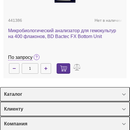
441386
Нет в наличии
Микробиологический анализатор для гемокультур
на 400 флаконов, BD Bactec FX Bottom Unit
По запросу
Каталог
Спецпредложения
Клиенту
Оборудование, приборы
Лекторий Диаэм
Компания
Пластик, стекло, принадлежности