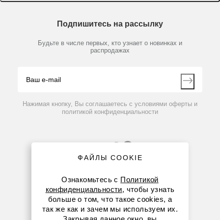
Доставка и оплата
Химические реактивы, препараты, наборы
О компании
Технический сервис
Предметный указатель
Подпишитесь на рассылку
Новости
Мобильное приложение
Библиотека
Партнеры
Будьте в числе первых, кто узнает о новинках и
Производители
распродажах
Блог
Видео
Контакты
Вопрос-ответ
Нажимая кнопку, Вы соглашаетесь с условиями оферты и
политикой конфиденциальности
ФАЙЛЫ COOKIE
Ознакомьтесь с
Политикой
конфиденциальности
, чтобы узнать
больше о том, что такое cookies, а
8 (800) 234-05-08
так же как и зачем мы используем их.
Закрывая данное окно, вы