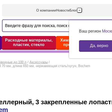
О компании
Новости
Блог
Производители
Партнеры
Ваш регион
Моск
Технический серв
Расходные материалы,
Химические реактивы,
пластик, стекло
препараты, наборы
Да, верно
Доставка и оплата
Контакты
иводные до 100 л
/
Аксессуары
/
 70 мм, длина 650 мм, нержавеющая сталь/чугун, Bochem
лерный, 3 закрепленные лопасти,
em