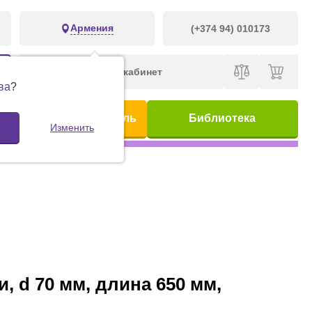
Армения
(+374 94) 010173
Личный кабинет
ва
?
ис
Предметный указатель
Библиотека
Изменить
 d 70 мм, длина 650 мм,