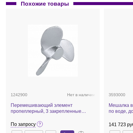
Похожие товары
1242900
Нет в наличии
3593000
Перемешивающий элемент
Мешалка в
пропеллерный, 3 закрепленные
по воде, до
лопасти, d 55 мм, нержавеющая
сталь, R 1401
По запросу
141 723 ру