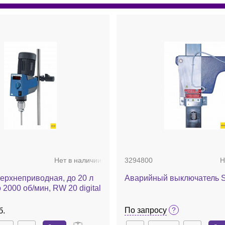
Нет в наличии
3294800
Н
ерхнеприводная, до 20 л
Аварийный выключатель S
 2000 об/мин, RW 20 digital
По запросу
б.