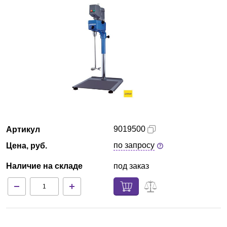
Армения
О компании
Новости
Блог
Производители
9019500
Артикул
Партнеры
по запросу
Цена, руб.
Наличие на складе
под заказ
Технический сервис
Доставка и оплата
Контакты