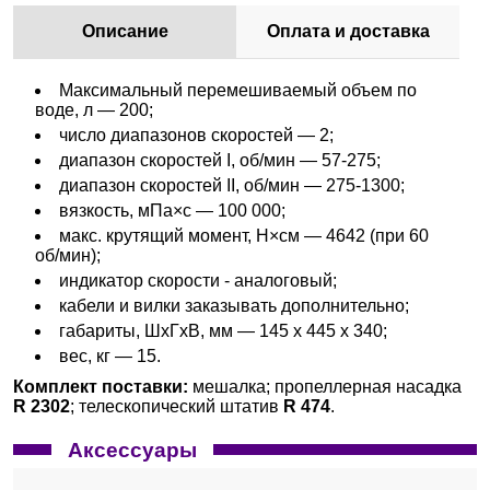
Описание
Оплата и доставка
Максимальный перемешиваемый объем по
воде, л — 200;
число диапазонов скоростей — 2;
диапазон скоростей I, об/мин — 57-275;
диапазон скоростей II, об/мин — 275-1300;
вязкость, мПа×с — 100 000;
макс. крутящий момент, Н×см — 4642 (при 60
об/мин);
индикатор скорости - аналоговый;
кабели и вилки заказывать дополнительно;
габариты, ШхГхВ, мм — 145 x 445 x 340;
вес, кг — 15.
Комплект поставки:
мешалка; пропеллерная насадка
R 2302
; телескопический штатив
R 474
.
Аксессуары