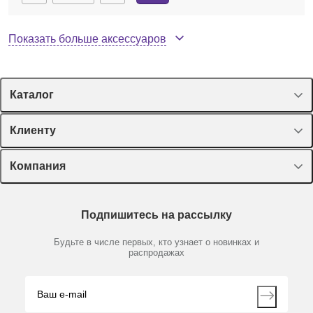
Показать больше аксессуаров
Каталог
Спецпредложения
Клиенту
Оборудование, приборы
Лекторий Диаэм
Компания
Пластик, стекло, принадлежности
Доставка и оплата
Химические реактивы, препараты, наборы
О компании
Технический сервис
Предметный указатель
Подпишитесь на рассылку
Новости
Мобильное приложение
1412100
Нет в наличии
Библиотека
Партнеры
Будьте в числе первых, кто узнает о новинках и
Производители
Штатив R 2723, Н-основание, телескопический
распродажах
Блог
Видео
Контакты
Вопрос-ответ