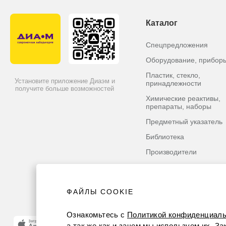
Каталог
Спецпредложения
Оборудование, прибор
Пластик, стекло,
Установите приложение Диаэм и
принадлежности
получите больше возможностей
Химические реактивы,
препараты, наборы
Предметный указатель
Библиотека
Производители
ФАЙЛЫ COOKIE
Ознакомьтесь с
Политикой конфиденциаль
а так же как и зачем мы используем их. З