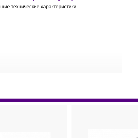
щие технические характеристики:
PT1000
,
ETS-D5
,
ETS-D6
;