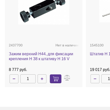
Магнитная мешалка с нагревом
IKA Plate (RCT digital)
мо
благодаря регулярному обновлению программного обес
позволяет обеспечивать превосходную температурную с
Встроенный таймер/счетчик обеспечивает контроль кине
технология
IKA SmartTemp
способствует высокой безоп
Комплект поставки:
магнитная мешалка
IKA Plate (RCT 
(используется для предохранительной цепи), USB-кабе
Ikaflon 40
.
2437700
Нет в наличии
1545100
Зажим верхний H44, для фиксации
Штатив H 
крепления H 38 к штативу H 16 V
8 777 руб.
19 017 руб