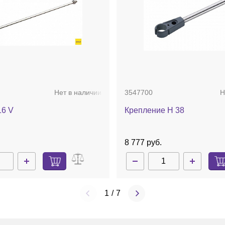
жет совершенствоваться с течением времени
печения. Использование технологии магнита
Alnico
табильность и высокую остаточную индукцию.
тических параметров и чувствительных реакций;
асности процессов.
digital)
, термодатчик
PT 1000.60
, отвертка
ль, универсальный месильный стержень
Ikaflon 30
,
Нет в наличии
3547700
Н
16 V
Крепление H 38
.
8 777 руб.
1
/
7