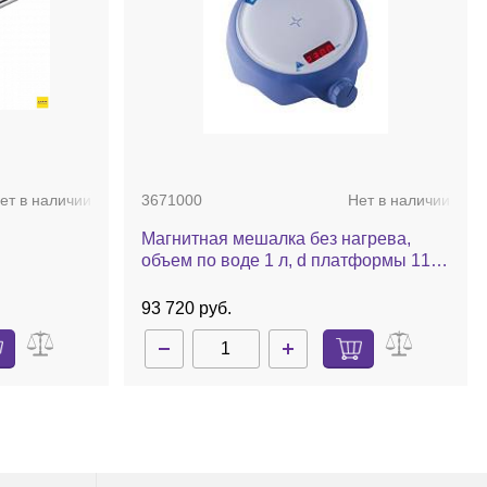
ет в наличии
3671000
Нет в наличии
Магнитная мешалка без нагрева,
объем по воде 1 л, d платформы 115
мм, 2500 об/мин, color squid Ikamag
white
93 720 руб.