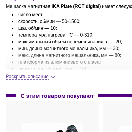
Мешалка магнитная
IKA Plate (RCT digital)
имеет следую
число мест — 1;
скорость, об/мин — 50-1500;
шаг, об/мин — 10;
температура нагрева, °C — 0-310;
максимальный объем перемешивания, л — 20;
мин. длина магнитного мешальника, мм — 30;
макс. длина магнитного мешальника, мм — 80;
платформа из алюминиевого сплава;
диаметр платформы, мм — 150;
цифровой дисплей;
Раскрыть описание
разъем USB, RS 232 — наличие;
функция — нагревание и перемешивание;
С этим товаром покупают
направление вращения – право/лево;
разъем для подключения контактного термометра
класс защиты IP42;
мощность нагрева, Вт — 650;
габариты, Ш×Г×В, мм — 160×85×270;
вес, кг — 2,4.