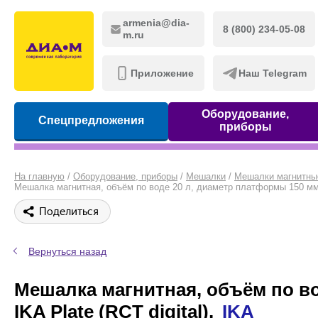
armenia@dia-
8 (800) 234-05-08
m.ru
Приложение
Наш Telegram
Оборудование,
Спецпредложения
приборы
На главную
/
Оборудование, приборы
/
Мешалки
/
Мешалки магнитны
Мешалка магнитная, объём по воде 20 л, диаметр платформы 150 мм, на
Поделиться
Вернуться назад
Мешалка магнитная, объём по вод
IKA Plate (RCT digital),
IKA