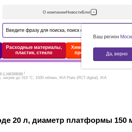
О компании
Новости
Блог
Производители
Партнеры
Ваш регион
Моск
Технический серв
Расходные материалы,
Химические реактивы,
пластик, стекло
препараты, наборы
Да, верно
Доставка и оплата
Контакты
е с нагревом
/
грев до 310 °С, 1500 об/мин, IKA Plate (RCT digital), IKA
е 20 л, диаметр платформы 150 мм