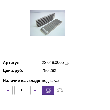
Армения
О компании
Новости
Блог
Производители
22.048.0005
Артикул
Партнеры
Цена, руб.
780 282
Наличие на складе
под заказ
Технический сервис
Доставка и оплата
Контакты