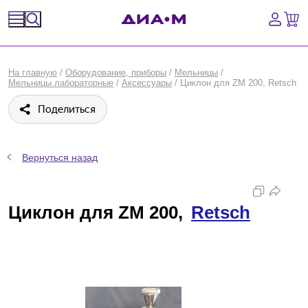
Спецпредложения
На главную
/
Оборудование, приборы
/
Мельницы
/
Мельницы лабораторные
/
Аксессуары
/
Циклон для ZM 200, Retsch
Оборудование, приборы
Поделиться
Расходные материалы, пластик, стекло
Химические реактивы, препараты, наборы
Вернуться назад
Предметный указатель
Циклон для ZM 200,
Retsch
Библиотека
Войти
Сравнение