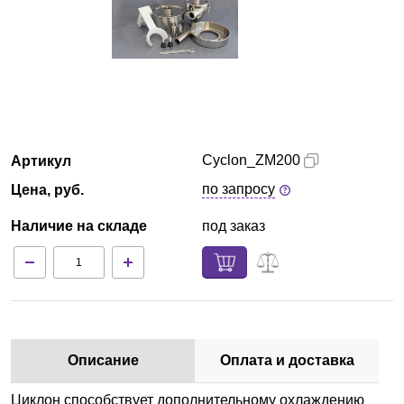
Армения
О компании
Новости
Cyclon_ZM200
Артикул
Блог
по запросу
Цена, руб.
Производители
Наличие на складе
под заказ
Партнеры
Технический сервис
Доставка и оплата
Описание
Оплата и доставка
Контакты
Циклон способствует дополнительному охлаждению