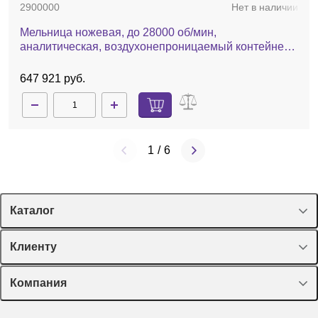
2900000
Нет в наличии
Мельница ножевая, до 28000 об/мин,
аналитическая, воздухонепроницаемый контейнер,
А11 basic
647 921 руб.
1
/
6
Каталог
Спецпредложения
Клиенту
Оборудование, приборы
Лекторий Диаэм
Компания
Пластик, стекло, принадлежности
Доставка и оплата
Химические реактивы, препараты, наборы
О компании