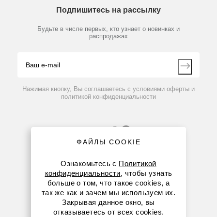
Технический сервис
Предметный указатель
Подпишитесь на рассылку
Новости
Мобильное приложение
Библиотека
Партнеры
Будьте в числе первых, кто узнает о новинках и
Производители
распродажах
Блог
Видео
Контакты
Вопрос-ответ
Нажимая кнопку, Вы соглашаетесь с условиями оферты и
политикой конфиденциальности
ФАЙЛЫ COOKIE
Ознакомьтесь с
Политикой
конфиденциальности
, чтобы узнать
больше о том, что такое cookies, а
8 (800) 234-05-08
так же как и зачем мы используем их.
Закрывая данное окно, вы
(+374 94) 010173
отказываетесь от всех cookies.