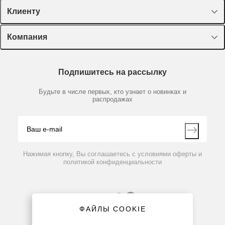
Спецпредложения
Клиенту
Оборудование, приборы
Лекторий Диаэм
Компания
Пластик, стекло, принадлежности
Доставка и оплата
Химические реактивы, препараты, наборы
О компании
Технический сервис
Предметный указатель
Подпишитесь на рассылку
Новости
Мобильное приложение
Библиотека
Партнеры
Будьте в числе первых, кто узнает о новинках и
Производители
распродажах
Блог
Видео
Контакты
Вопрос-ответ
Нажимая кнопку, Вы соглашаетесь с условиями оферты и
политикой конфиденциальности
ФАЙЛЫ COOKIE