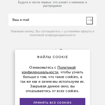
Партнеры
Будьте в числе первых, кто узнает о новинках и
Производители
распродажах
Блог
Видео
Контакты
Вопрос-ответ
Нажимая кнопку, Вы соглашаетесь с условиями оферты и
политикой конфиденциальности
ФАЙЛЫ COOKIE
Ознакомьтесь с
Политикой
конфиденциальности
, чтобы узнать
больше о том, что такое cookies, а
8 (800) 234-05-08
так же как и зачем мы используем их.
Закрывая данное окно, вы
(+374 94) 010173
отказываетесь от всех cookies.
armenia@dia-m.ru
ПРИНЯТЬ ВСЕ COOKIES