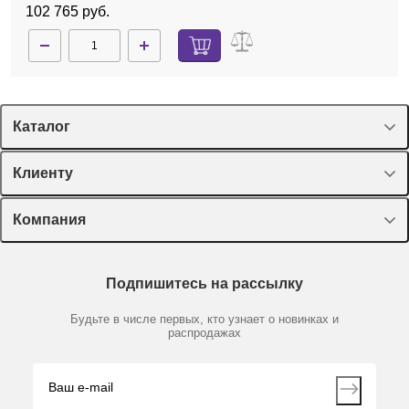
102 765 руб.
Каталог
Спецпредложения
Клиенту
Оборудование, приборы
Лекторий Диаэм
Компания
Пластик, стекло, принадлежности
Доставка и оплата
Химические реактивы, препараты, наборы
О компании
Технический сервис
Предметный указатель
Подпишитесь на рассылку
Новости
Мобильное приложение
Библиотека
Партнеры
Будьте в числе первых, кто узнает о новинках и
Производители
распродажах
Блог
Видео
Контакты