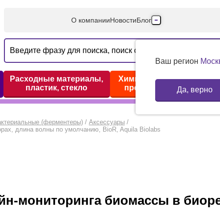
О компании
Новости
Блог
Производители
Партнеры
Ваш регион
Моск
Технический серв
Расходные материалы,
Химические реактивы,
пластик, стекло
препараты, наборы
Да, верно
Доставка и оплата
Контакты
актериальные (ферментеры)
/
Аксессуары
/
ах, длина волны по умолчанию, BioR, Aquila Biolabs
йн-мониторинга биомассы в биоре