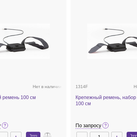
ство ПК.
процессор Dual Core @ 2 ГГц/core; память 8-10 Гб;
Нет в наличии
1314F
Н
 ремень 100 см
Крепежный ремень, набор 
100 см
у
По запросу