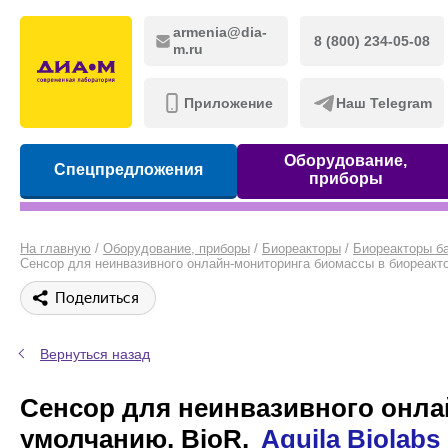
armenia@dia-
8 (800) 234-05-08
m.ru
Приложение
Наш Telegram
Оборудование,
Спецпредложения
приборы
На главную
/
Оборудование, приборы
/
Биореакторы
/
Биореакторы б
Сенсор для неинвазивного онлайн-мониторинга биомассы в биореактор
Поделиться
Вернуться назад
Сенсор для неинвазивного онла
умолчанию, BioR,
Aquila Biolabs