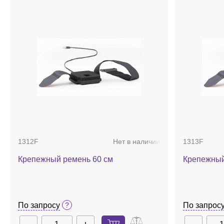
возможность установки ПО на неограниченное количе
Автоклавирование – недопустимо.
Требования к ПК:
ОС Windows 7 или neuer mit .NET 4.7; 
жесткий диск HDD; разрешение экрана 1920 x 1080.
1312F
Нет в наличии
1313F
Крепежный ремень 60 см
Крепежный
По запросу
По запрос