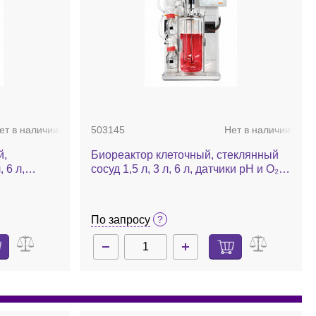
ет в наличии
503145
Нет в наличии
й,
Биореактор клеточный, стеклянный
 6 л,
сосуд 1,5 л, 3 л, 6 л, датчики рН и О₂,
рование
барботирование воздухом и О₂, N₂,
т., 4
CO₂, MFC 5 шт., 4 насоса, комплект,
2
Minifors 2
По запросу