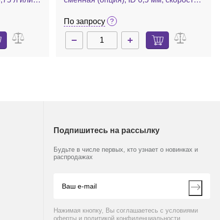
да для
0,0012-1,24 мл/мин, 1 шт.
вания,
По запросу
ltifors 2
Подпишитесь на рассылку
Будьте в числе первых, кто узнает о новинках и
распродажах
Нажимая кнопку, Вы соглашаетесь с условиями
оферты и политикой конфиденциальности