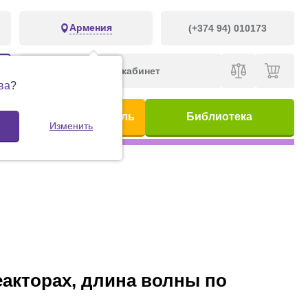
Армения
(+374 94) 010173
Личный кабинет
ва
?
ис
Предметный указатель
Библиотека
Изменить
акторах, длина волны по