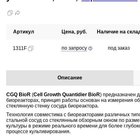
Артикул
Цена, руб.
Наличие на скла
по запросу
под заказ
1311F
Описание
CGQ BioR
(
Cell Growth Quantidier BioR
) предназначен 
биореакторах, принцип работы основан на измерения об
стеклянную стенку сосуда биореактора.
Технология совместима с биореакторами различных тип
стальной сосуд со стеклянным обзорным окном по разме
культуры в режиме реального времени для более глубо
процессе культивирования.