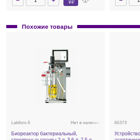
Похожие товары
Labfors-5
Нет в наличии
65373
Биореактор бактериальный,
Устройство
стеклянные сосуды 2 л, 3,6 л, 7,5 л
асептическ