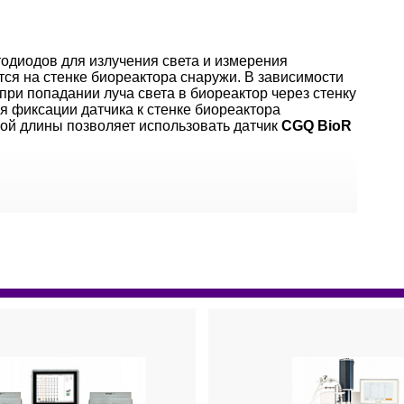
одиодов для излучения света и измерения
тся на стенке биореактора снаружи. В зависимости
ри попадании луча света в биореактор через стенку
я фиксации датчика к стенке биореактора
ой длины позволяет использовать датчик
CGQ BioR
жиме реального времени, сравнение с
нии профилей подпитки.
хода белкового продукта.
ии условий биопроцесса.
ое время.
 загрязнений на ранней стадии.