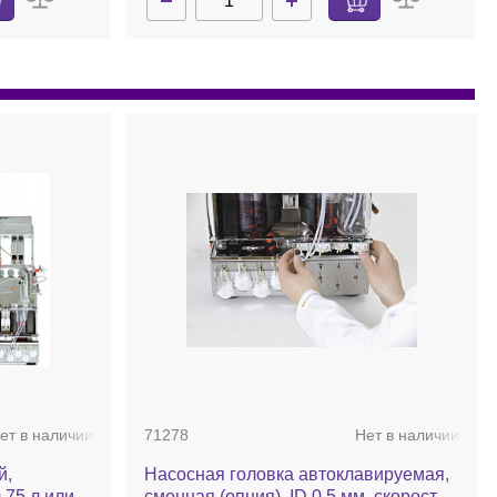
ет в наличии
71278
Нет в наличии
й,
Насосная головка автоклавируемая,
,75 л или
сменная (опция), ID 0,5 мм, скорость