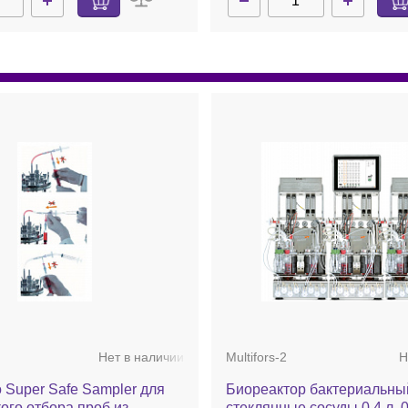
Нет в наличии
Multifors-2
Н
 Super Safe Sampler для
Биореактор бактериальны
ого отбора проб из
стеклянные сосуды 0,4 л, 0