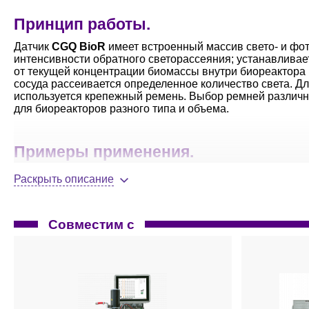
Принцип работы.
Датчик
CGQ BioR
имеет встроенный массив свето- и фот
интенсивности обратного светорассеяния; устанавливае
от текущей концентрации биомассы внутри биореактора п
сосуда рассеивается определенное количество света. Дл
используется крепежный ремень. Выбор ремней различн
для биореакторов разного типа и объема.
Примеры применения.
Измерение, документирование кинетики роста в ре
Раскрыть описание
показателями более ранних партий.
Управления технологическим процессом при созда
Использование кривых роста для максимального вы
Совместим с
Скрининг сред и штаммов бактерий для оптимизац
Подбор условий для клонов клеток за очень коротк
Выявление ограничений, лимитирующих факторов и
Создание сложных профилей подпитки.