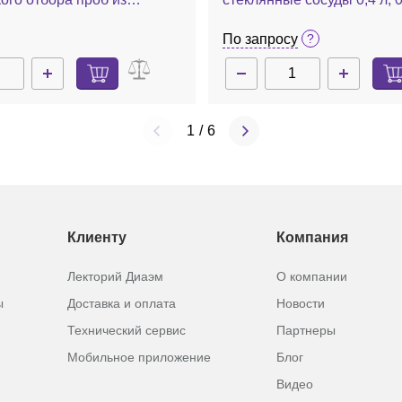
а, без погружной трубки
1,4 л (на выбор), два сосу
параллельного культивиро
По запросу
.
контроль 24 параметров, Mu
1
/
6
Клиенту
Компания
Лекторий Диаэм
О компании
ы
Доставка и оплата
Новости
Технический сервис
Партнеры
Мобильное приложение
Блог
Видео