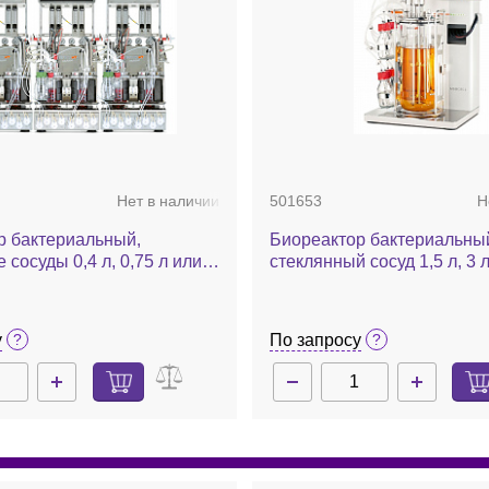
и, грибки, дрожжи, водоросли и др.
к внешней стенке биореактора с помощью
ойной стенкой, а также со старыми
ком много или они не глубокие.
еньшего количества ошибок по сравнению с
Нет в наличии
501653
Н
р бактериальный,
Биореактор бактериальны
1 нм;
 сосуды 0,4 л, 0,75 л или
стеклянный сосуд 1,5 л, 3 л,
ыбор), два сосуда для
датчики рН и О₂, барботи
ного культивирования,
воздухом и О₂ / N₂, MFC 2 ш
4 параметров, Multifors 2
насоса, комплект, Minifors 
ца.
у
По запросу
 20.
дном ПК.
нологии plug and play, интуитивно понятный
ть минут.
, экспорт в Excel для дальнейшей обработки;