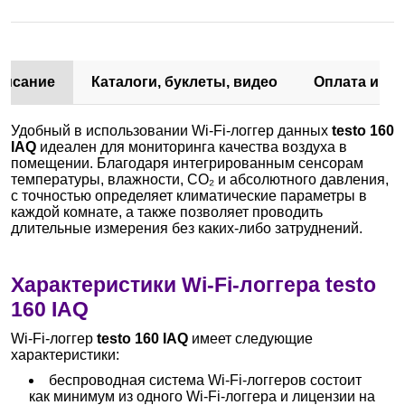
писание
Каталоги, буклеты, видео
Оплата и до
Удобный в использовании Wi-Fi-логгер данных
testo 160
IAQ
идеален для мониторинга качества воздуха в
помещении. Благодаря интегрированным сенсорам
температуры, влажности, CO₂ и абсолютного давления,
с точностью определяет климатические параметры в
каждой комнате, а также позволяет проводить
длительные измерения без каких-либо затруднений.
Характеристики Wi-Fi-логгера testo
160 IAQ
Wi-Fi-логгер
testo 160 IAQ
имеет следующие
характеристики:
беспроводная система Wi-Fi-логгеров состоит
как минимум из одного Wi-Fi-логгера и лицензии на