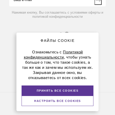
блок питание с USB-интерфейсом, батарейки (4
Контакты
щелочных типа AAA), настенное крепление, вкл.
Вопрос-ответ
клейкую ленту и инструмент для расцепки, наклейка с
Нажимая кнопку, Вы соглашаетесь с условиями оферты и
QR-кодом, заводской протокол калибровки, краткая
политикой конфиденциальности
инструкция.
ФАЙЛЫ COOKIE
Ознакомьтесь с
Политикой
конфиденциальности
, чтобы узнать
больше о том, что такое cookies, а
8 (800) 234-05-08
так же как и зачем мы используем их.
Закрывая данное окно, вы
(+374 94) 010173
отказываетесь от всех cookies.
armenia@dia-m.ru
ПРИНЯТЬ ВСЕ COOKIES
Политика конфиденциальности
НАСТРОИТЬ ВСЕ COOKIES
© Диаэм, 1988 — 2026. Все права защищены
Версия для печати