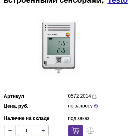
встроенными сенсорами,
Testo
Армения
О компании
Новости
Блог
Производители
Партнеры
0572 2014
Артикул
Технический сервис
по запросу
Цена, руб.
Доставка и оплата
Наличие на складе
под заказ
Контакты