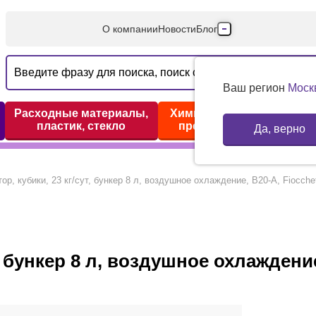
О компании
Новости
Блог
Производители
Партнеры
Ваш регион
Моск
Технический серв
Расходные материалы,
Химические реактивы,
пластик, стекло
препараты, наборы
Да, верно
Доставка и оплата
Контакты
ор, кубики, 23 кг/сут, бункер 8 л, воздушное охлаждение, B20-A, Fiocchet
, бункер 8 л, воздушное охлаждени