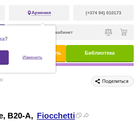
Армения
(+374 94) 010173
Личный кабинет
ва
?
ис
Предметный указатель
Библиотека
Изменить
ti
Поделиться
е, B20-A,
Fiocchetti