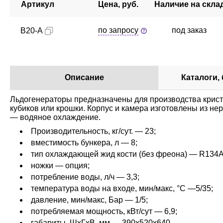
Артикул
Цена, руб.
Наличие на скла
по запросу
под заказ
B20-A
Описание
Каталоги,
Льдогенераторы предназначены для производства крист
кубиков или крошки. Корпус и камера изготовлены из 
— водяное охлаждение.
Производительность, кг/сут. — 23;
вместимость бункера, л — 8;
тип охлаждающей жид кости (без фреона) — R134A
ножки — опция;
потребление воды, л/ч — 3,3;
температура воды на входе, мин/макс, °С —5/35;
давление, мин/макс, Бар — 1/5;
потребляемая мощность, кВт/сут — 6,9;
габариты, ШхГхВ, мм — 390х520х640.