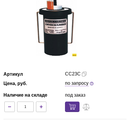
Армения
О компании
Новости
Блог
Производители
CC23C
Артикул
Партнеры
по запросу
Цена, руб.
Наличие на складе
под заказ
Технический сервис
Доставка и оплата
Контакты