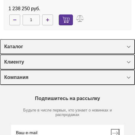
1 238 250 руб.
Каталог
Спецпредложения
Клиенту
Оборудование, приборы
Лекторий Диаэм
Компания
Пластик, стекло, принадлежности
Доставка и оплата
Химические реактивы, препараты, наборы
О компании
Технический сервис
Предметный указатель
Подпишитесь на рассылку
Новости
Мобильное приложение
Библиотека
Партнеры
Будьте в числе первых, кто узнает о новинках и
Производители
распродажах
Блог
Видео
Контакты