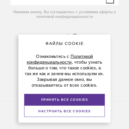
Вопрос-ответ
Нажимая кнопку, Вы соглашаетесь с условиями оферты и
политикой конфиденциальности
ФАЙЛЫ COOKIE
Ознакомьтесь с
Политикой
конфиденциальности
, чтобы узнать
больше о том, что такое cookies, а
8 (800) 234-05-08
так же как и зачем мы используем их.
Закрывая данное окно, вы
(+374 94) 010173
отказываетесь от всех cookies.
armenia@dia-m.ru
ПРИНЯТЬ ВСЕ COOKIES
Политика конфиденциальности
НАСТРОИТЬ ВСЕ COOKIES
© Диаэм, 1988 — 2026. Все права защищены
Версия для печати