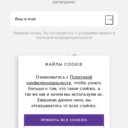
распродажах
Блог
Видео
Контакты
Вопрос-ответ
Нажимая кнопку, Вы соглашаетесь с условиями оферты и
политикой конфиденциальности
ФАЙЛЫ COOKIE
Ознакомьтесь с
Политикой
конфиденциальности
, чтобы узнать
больше о том, что такое cookies, а
8 (800) 234-05-08
так же как и зачем мы используем их.
Закрывая данное окно, вы
(+374 94) 010173
отказываетесь от всех cookies.
armenia@dia-m.ru
ПРИНЯТЬ ВСЕ COOKIES