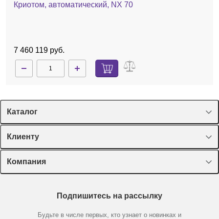
Криотом, автоматический, NX 70
7 460 119 руб.
Каталог
Спецпредложения
Клиенту
Оборудование, приборы
Лекторий Диаэм
Компания
Пластик, стекло, принадлежности
Доставка и оплата
Химические реактивы, препараты, наборы
О компании
Технический сервис
Предметный указатель
Подпишитесь на рассылку
Новости
Мобильное приложение
Библиотека
Партнеры
Будьте в числе первых, кто узнает о новинках и
Производители