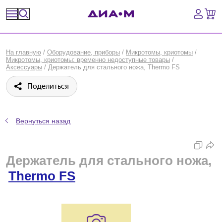
Спецпредложения
На главную
/
Оборудование, приборы
/
Микротомы, криотомы
/
Микротомы, криотомы: временно недоступные товары
/
Оборудование, приборы
Аксессуары
/
Держатель для стального ножа, Thermo FS
Поделиться
Расходные материалы, пластик, стекло
Химические реактивы, препараты, наборы
Вернуться назад
Предметный указатель
Держатель для стального ножа,
Библиотека
Thermo FS
Войти
Сравнение