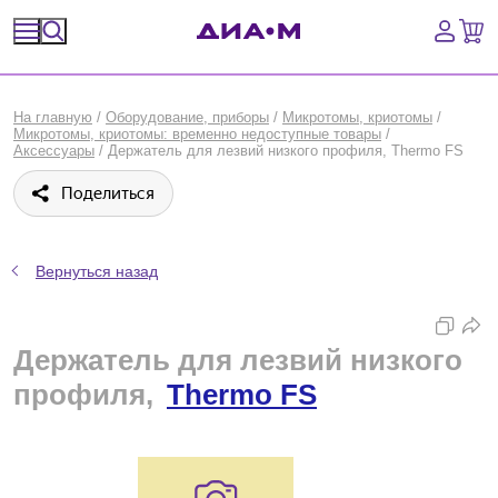
Спецпредложения
На главную
/
Оборудование, приборы
/
Микротомы, криотомы
/
Микротомы, криотомы: временно недоступные товары
/
Оборудование, приборы
Аксессуары
/
Держатель для лезвий низкого профиля, Thermo FS
Поделиться
Расходные материалы, пластик, стекло
Химические реактивы, препараты, наборы
Вернуться назад
Предметный указатель
Держатель для лезвий низкого
Библиотека
профиля,
Thermo FS
Войти
Сравнение