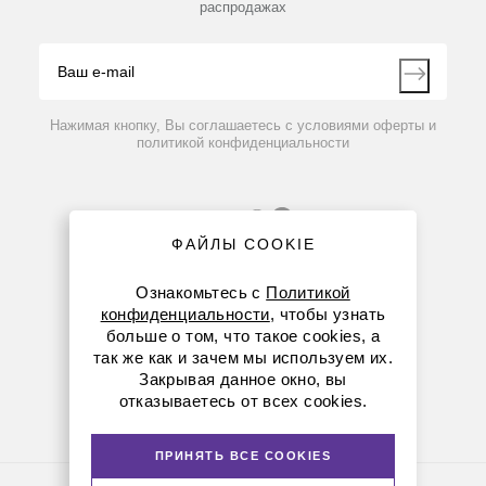
распродажах
Блог
Видео
Контакты
Вопрос-ответ
Нажимая кнопку, Вы соглашаетесь с условиями оферты и
политикой конфиденциальности
ФАЙЛЫ COOKIE
Ознакомьтесь с
Политикой
конфиденциальности
, чтобы узнать
больше о том, что такое cookies, а
8 (800) 234-05-08
так же как и зачем мы используем их.
Закрывая данное окно, вы
(+374 94) 010173
отказываетесь от всех cookies.
armenia@dia-m.ru
ПРИНЯТЬ ВСЕ COOKIES