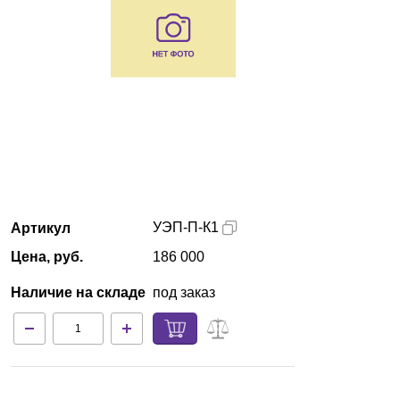
Армения
О компании
Новости
Блог
Производители
УЭП-П-К1
Артикул
Партнеры
Цена, руб.
186 000
Наличие на складе
под заказ
Технический сервис
Доставка и оплата
Контакты