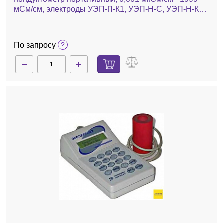
мСм/см, электроды УЭП-П-К1, УЭП-Н-С, УЭП-Н-К2,
Эксперт-002-1-7ПН(1)
По запросу