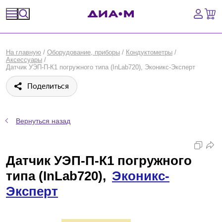
Спецпредложения
На главную
/
Оборудование, приборы
/
Кондуктометры
/
Аксессуары
/
Оборудование, приборы
Датчик УЭП-П-К1 погружного типа (InLab720), Эконикс-Эксперт
Поделиться
Расходные материалы, пластик, стекло
Химические реактивы, препараты, наборы
Вернуться назад
Предметный указатель
Датчик УЭП-П-К1 погружного
Библиотека
типа (InLab720),
Эконикс-
Войти
Эксперт
Сравнение