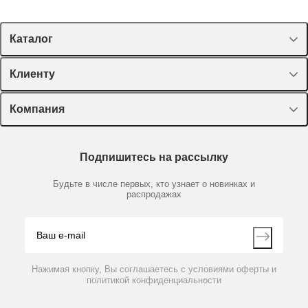
Каталог
Спецпредложения
Клиенту
Оборудование, приборы
Лекторий Диаэм
Компания
Пластик, стекло, принадлежности
Доставка и оплата
Химические реактивы, препараты, наборы
О компании
Технический сервис
Предметный указатель
Подпишитесь на рассылку
Новости
Мобильное приложение
Библиотека
Партнеры
Будьте в числе первых, кто узнает о новинках и
Производители
распродажах
Блог
Видео
Контакты
Вопрос-ответ
Нажимая кнопку, Вы соглашаетесь с условиями оферты и
политикой конфиденциальности