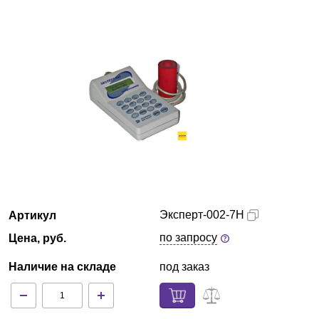
Армения
О компании
Новости
Блог
Производители
Партнеры
Эксперт-002-7Н
Артикул
Технический сервис
по запросу
Цена, руб.
Наличие на складе
под заказ
Доставка и оплата
Контакты