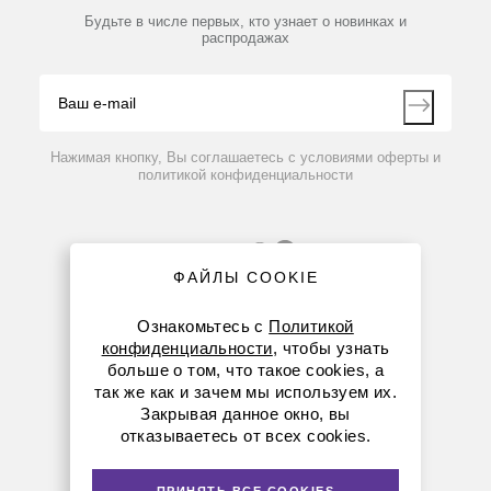
Партнеры
Будьте в числе первых, кто узнает о новинках и
Производители
распродажах
Блог
Видео
Контакты
Вопрос-ответ
Нажимая кнопку, Вы соглашаетесь с условиями оферты и
политикой конфиденциальности
ФАЙЛЫ COOKIE
Ознакомьтесь с
Политикой
конфиденциальности
, чтобы узнать
больше о том, что такое cookies, а
8 (800) 234-05-08
так же как и зачем мы используем их.
Закрывая данное окно, вы
(+374 94) 010173
отказываетесь от всех cookies.
armenia@dia-m.ru