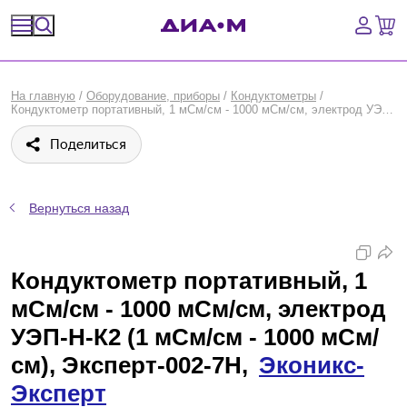
Спецпредложения
На главную
/
Оборудование, приборы
/
Кондуктометры
/
Кондуктометр портативный, 1 мСм/см - 1000 мСм/см, электрод УЭП-Н-К2 (1 мСм/см - 1000 мСм/см), Эксперт-002-7Н, Эконикс-Эксперт
Оборудование, приборы
Поделиться
Расходные материалы, пластик, стекло
Химические реактивы, препараты, наборы
Вернуться назад
Предметный указатель
Кондуктометр портативный, 1
Библиотека
мСм/см - 1000 мСм/см, электрод
УЭП-Н-К2 (1 мСм/см - 1000 мСм/
Войти
см), Эксперт-002-7Н,
Эконикс-
Сравнение
Эксперт