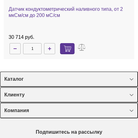
Датчик кондуктометрический наливного типа, от 2
мкСм/см до 200 мС/см
30 714 руб.
Каталог
Спецпредложения
Клиенту
Оборудование, приборы
Лекторий Диаэм
Компания
Пластик, стекло, принадлежности
Доставка и оплата
Химические реактивы, препараты, наборы
О компании
Технический сервис
Предметный указатель
Подпишитесь на рассылку
Новости
Мобильное приложение
Библиотека