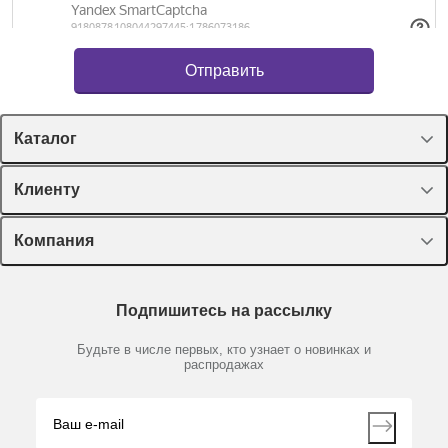
Каталог
Спецпредложения
Клиенту
Оборудование, приборы
Лекторий Диаэм
Компания
Пластик, стекло, принадлежности
Доставка и оплата
Химические реактивы, препараты, наборы
О компании
Технический сервис
Предметный указатель
Подпишитесь на рассылку
Новости
Мобильное приложение
Библиотека
Партнеры
Будьте в числе первых, кто узнает о новинках и
Производители
распродажах
Блог
Видео
Контакты