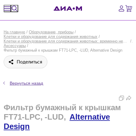
Спецпредложения
На главную
/
Оборудование, приборы
/
Клетки и оборудование для содержания животных
/
Оборудование, приборы
Клетки и оборудование для содержания животных: временно недоступные товары
/
Аксессуары
/
Фильтр бумажный к крышкам FT71-LPC, -LUD, Alternative Design
Расходные материалы, пластик, стекло
Поделиться
Химические реактивы, препараты, наборы
Предметный указатель
Вернуться назад
Библиотека
Фильтр бумажный к крышкам
Войти
FT71-LPC, -LUD,
Alternative
Design
Сравнение