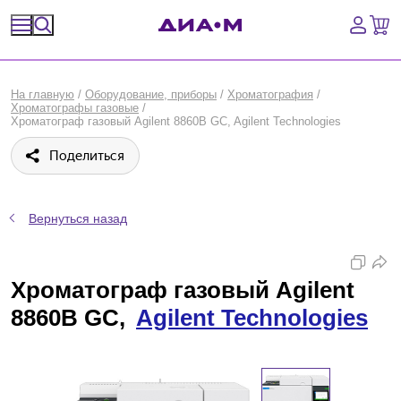
Спецпредложения
На главную
/
Оборудование, приборы
/
Хроматография
/
Хроматографы газовые
/
Оборудование, приборы
Хроматограф газовый Agilent 8860B GC, Agilent Technologies
Поделиться
Расходные материалы, пластик, стекло
Химические реактивы, препараты, наборы
Вернуться назад
Предметный указатель
Хроматограф газовый Agilent
Библиотека
8860B GC,
Agilent Technologies
Войти
Сравнение