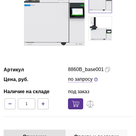
Армения
О компании
Новости
Блог
8860B_base001
Артикул
Производители
по запросу
Цена, руб.
Партнеры
Наличие на складе
под заказ
Технический сервис
Доставка и оплата
Контакты