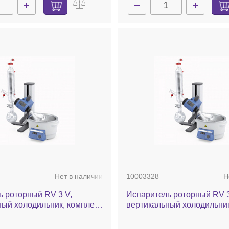
Нет в наличии
10003328
Н
ь роторный RV 3 V,
Испаритель роторный RV 3
ный холодильник, комплект
вертикальный холодильник
ня, ручной лифт
стекла c покрытием, баня,
лифт