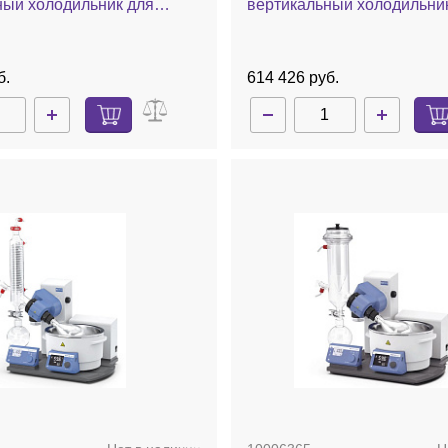
ный холодильник для
вертикальный холодильни
я сухим льдом, комплект
охлаждения сухим льдом, 
окрытием, баня, ручной
ручной лифт
б.
614 426 руб.