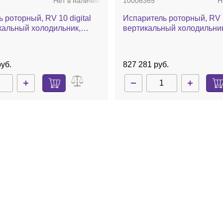
Нет в наличии
10006365
Н
 роторный, RV 10 digital
Испаритель роторный, RV 10
кальный холодильник,
вертикальный холодильни
текла с покрытием, баня,
охлаждения сухим льдом, 
еский лифт
автоматический лифт
уб.
827 281 руб.