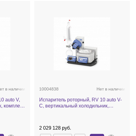
ет в наличии
10004838
Нет в наличии
0 auto V,
Испаритель роторный, RV 10 auto V-
, комплект
С, вертикальный холодильник,
кий лифт
комплект стекла c покрытием, баня,
автоматический лифт
2 029 128 руб.