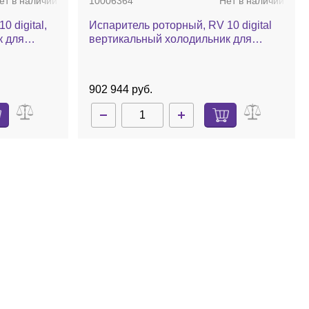
ет в наличии
10006364
Нет в наличии
 digital,
Испаритель роторный, RV 10 digital
к для
вертикальный холодильник для
баня,
охлаждения сухим льдом, комплект
стекла с покрытием, баня,
автоматический лифт
902 944 руб.