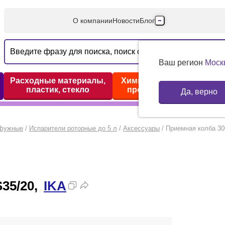
О компании
Новости
Блог
Производители
Партнеры
Ваш регион
Моск
Технический серв
Расходные материалы,
Химические реактивы,
пластик, стекло
препараты, наборы
Да, верно
Доставка и оплата
Контакты
ифужные
/
Испарители роторные до 5 л
/
Аксессуары
/
Приемная колба 30
35/20,
IKA