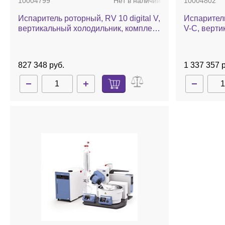
10004799
Нет в наличии
10004802
Испаритель роторный, RV 10 digital V,
Испаритель
вертикальный холодильник, комплект
V-C, верти
стекла, баня, автоматический лифт
комплект с
автоматич
827 348 руб.
1 337 357 р