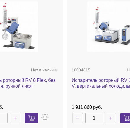
Нет в наличии
10004815
Н
 роторный RV 8 Flex, без
Испаритель роторный RV 1
ня, ручной лифт
V, вертикальный холодиль
комплект стекла, баня, нас
автоматический лифт
б.
1 911 860 руб.