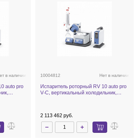
ет в наличии
10004812
Нет в наличии
0 auto pro
Испаритель роторный RV 10 auto pro
ник,
V-C, вертикальный холодильник,
ос,
комплект стекла c покрытием, баня,
насос, автоматический лифт
2 113 462 руб.