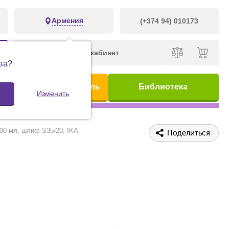
Армения
(+374 94) 010173
Личный кабинет
ва
?
ис
Предметный указатель
Библиотека
Изменить
00 мл, шлиф S35/20, IKA
Поделиться