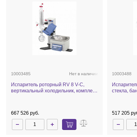
10003485
Нет в наличии
10003488
Испаритель роторный RV 8 V-C,
Испаритель
вертикальный холодильник, комплект
стекла, ба
стекла c покрытием, баня, ручной
лифт
667 526 руб.
517 205 ру