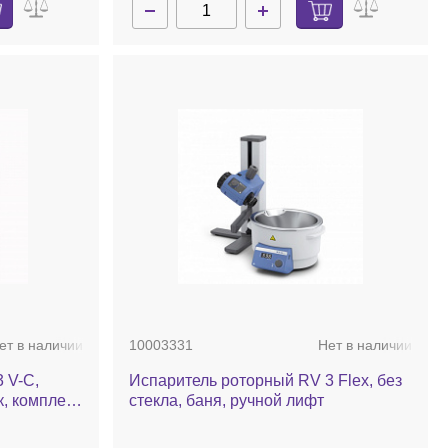
ет в наличии
10003331
Нет в наличии
 V-C,
Испаритель роторный RV 3 Flex, без
, комплект
стекла, баня, ручной лифт
 ручной