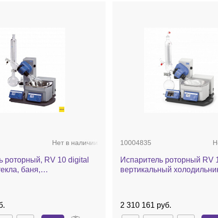
Нет в наличии
10004835
Н
 роторный, RV 10 digital
Испаритель роторный RV 1
текла, баня,
вертикальный холодильник
еский лифт
стекла, баня, автоматичес
б.
2 310 161 руб.