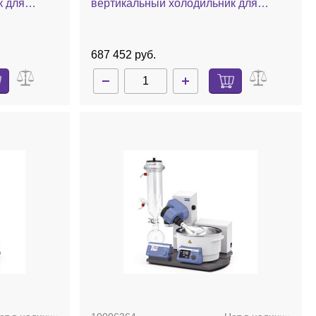
к для
вертикальный холодильник для
баня,
охлаждения сухим льдом, комплект
стекла с покрытием, баня, ручной
лифт
687 452 руб.