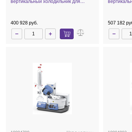
вертикальный холодильник для
вертикаль
охлаждения сухим льдом, баня,
охлаждени
ручной лифт
стекла с п
лифт
400 928 руб.
507 182 ру