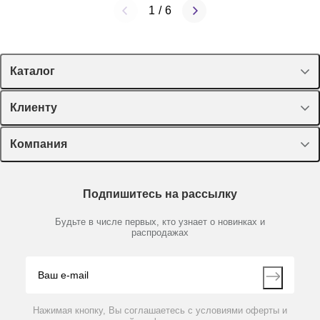
1
/
6
Каталог
Спецпредложения
Клиенту
Оборудование, приборы
Лекторий Диаэм
Компания
Пластик, стекло, принадлежности
Доставка и оплата
Химические реактивы, препараты, наборы
О компании
Технический сервис
Предметный указатель
Подпишитесь на рассылку
Новости
Мобильное приложение
Библиотека
Партнеры
Будьте в числе первых, кто узнает о новинках и
Производители
распродажах
Блог
Видео
Контакты
Вопрос-ответ
Нажимая кнопку, Вы соглашаетесь с условиями оферты и