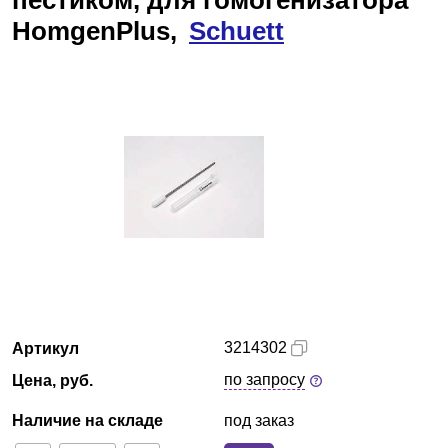
пестиком, для гомогенизатора
HomgenPlus,
Армения
Schuett
О компании
Новости
Блог
Производители
Партнеры
Технический сервис
3214302
Артикул
Доставка и оплата
по запросу
Цена, руб.
Наличие на складе
под заказ
Контакты