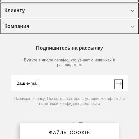
Спецпредложения
Клиенту
Оборудование, приборы
Лекторий Диаэм
Компания
Пластик, стекло, принадлежности
Доставка и оплата
Химические реактивы, препараты, наборы
О компании
Технический сервис
Предметный указатель
Подпишитесь на рассылку
Новости
Мобильное приложение
Библиотека
Партнеры
Будьте в числе первых, кто узнает о новинках и
Производители
распродажах
Блог
Видео
Контакты
Вопрос-ответ
Нажимая кнопку, Вы соглашаетесь с условиями оферты и
политикой конфиденциальности
ФАЙЛЫ COOKIE