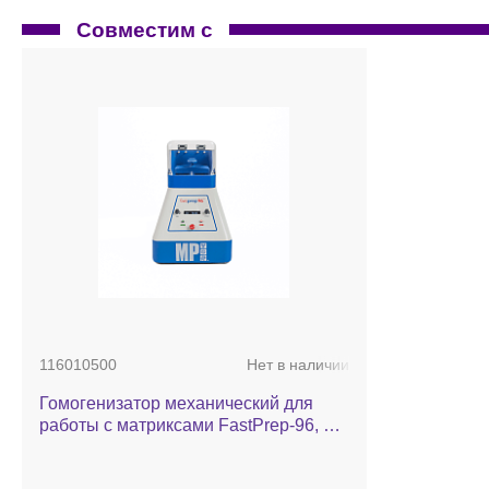
Совместим с
116010500
Нет в наличии
Гомогенизатор механический для
работы с матриксами FastPrep-96, с
адаптером на 2 х 96-луночные
планшеты