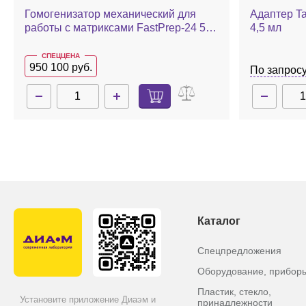
Гомогенизатор механический для
Адаптер Ta
работы с матриксами FastPrep-24 5G,
4,5 мл
с адаптером QuickPrep, 24x2,0 мл
СПЕЦЦЕНА
950 100 руб.
По запрос
Каталог
Спецпредложения
Оборудование, прибор
Пластик, стекло,
Установите приложение Диаэм и
принадлежности