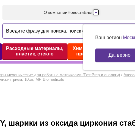
О компании
Новости
Блог
Производители
Партнеры
Ваш регион
Моск
Технический серв
Расходные материалы,
Химические реактивы,
пластик, стекло
препараты, наборы
Да, верно
Доставка и оплата
Контакты
оры механические для работы с матриксами (FastPrep и аналоги)
/
Аксес
илиз.иттрием, 10шт, MP Biomedicals
x Y, шарики из оксида циркония ст