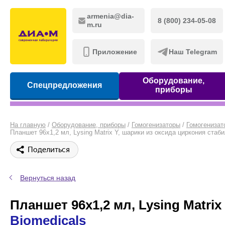
armenia@dia-
8 (800) 234-05-08
m.ru
Приложение
Наш Telegram
Оборудование,
Спецпредложения
приборы
На главную
/
Оборудование, приборы
/
Гомогенизаторы
/
Гомогенизат
Планшет 96х1,2 мл, Lysing Matrix Y, шарики из оксида циркония стаб
Поделиться
Вернуться назад
Планшет 96х1,2 мл, Lysing Matri
Biomedicals