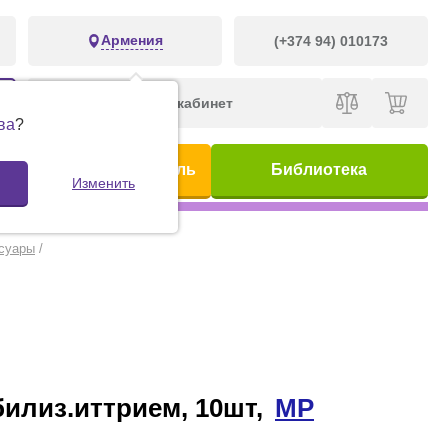
Армения
(+374 94) 010173
Личный кабинет
ва
?
ис
Предметный указатель
Библиотека
Изменить
суары
/
абилиз.иттрием, 10шт,
MP