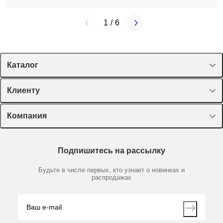
1
/
6
Каталог
Спецпредложения
Клиенту
Оборудование, приборы
Лекторий Диаэм
Компания
Пластик, стекло, принадлежности
Доставка и оплата
Химические реактивы, препараты, наборы
О компании
Технический сервис
Предметный указатель
Подпишитесь на рассылку
Новости
Мобильное приложение
Библиотека
Партнеры
Будьте в числе первых, кто узнает о новинках и
Производители
распродажах
Блог
Видео
Контакты
Вопрос-ответ