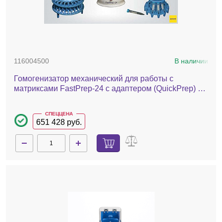
116004500
В наличии
Гомогенизатор механический для работы с
матриксами FastPrep-24 с адаптером (QuickPrep) –
24 х 2 мл
СПЕЦЦЕНА
651 428 руб.