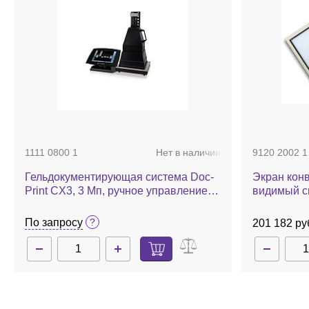
1111 0800 1
Нет в наличии
9120 2002 1
Гельдокументирующая система Doc-
Экран кон
Print CX3, 3 Мп, ручное управление,
видимый с
без трансиллюминатора, фильтр 590
нм
По запросу
201 182 ру