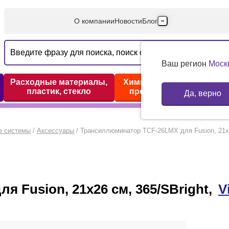
О компании
Новости
Блог
Производители
Партнеры
Ваш регион
Моск
Технический серв
Расходные материалы,
Химические реактивы,
пластик, стекло
препараты, наборы
Да, верно
Доставка и оплата
Контакты
е системы
/
Аксессуары
/
Трансиллюминатор TCF-26LMX для Fusion, 21х26
 Fusion, 21х26 см, 365/SBright,
V