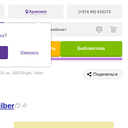
Армения
(+374 94) 010173
Личный кабинет
ва
?
ис
Предметный указатель
Библиотека
Изменить
 см, 365/SBright, Vilber
Поделиться
ilber