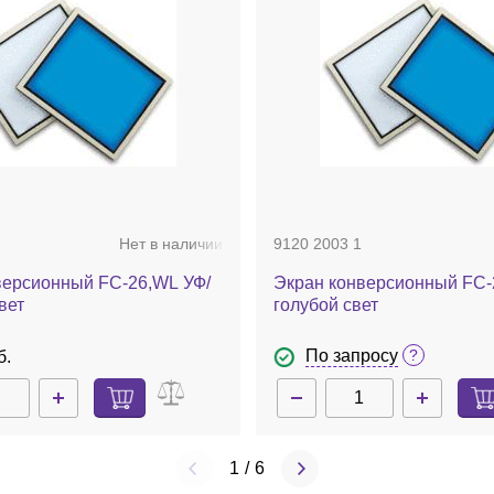
Нет в наличии
9120 2003 1
версионный FC-26,WL УФ/
Экран конверсионный FC-2
вет
голубой свет
По запросу
б.
1
/
6