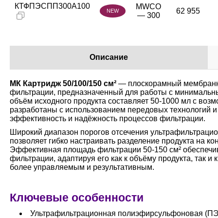
КТФПЭСПП300А100
MWCO
62 955
NEW
— 300
Описание
МК Картридж 50/100/150 см²
— плоскорамный мембранны
фильтрации, предназначенный для работы с минимальн
объём исходного продукта составляет 50-1000 мл с воз
разработаны с использованием передовых технологий и 
эффективность и надёжность процессов фильтрации.
Широкий диапазон порогов отсечения ультрафильтраци
позволяет гибко настраивать разделение продукта на кон
Эффективная площадь фильтрации 50-150 см² обеспечи
фильтрации, адаптируя его как к объёму продукта, так 
более управляемым и результативным.
Ключевые особенности
Ультрафильтрационная полиэфирсульфоновая (ПЭ