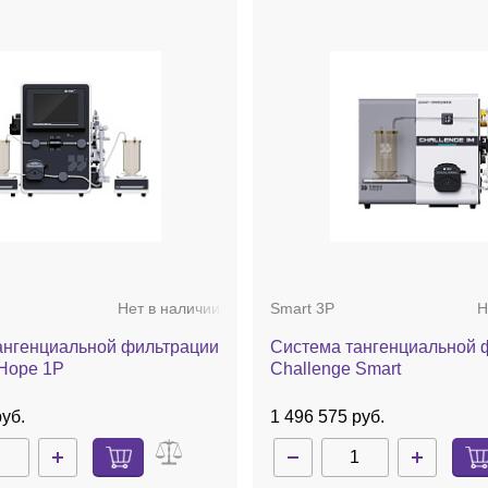
er lock
30/50/100/300
100
150
≈ 4 мл
≈ 6 мл
 бара
-50 ⁰С
 мл/мин
< 9 мл/мин
-14 ед
Нет в наличии
Smart 3P
Н
ангенциальной фильтрации
Система тангенциальной 
 Hope 1P
Challenge Smart
руб.
1 496 575 руб.