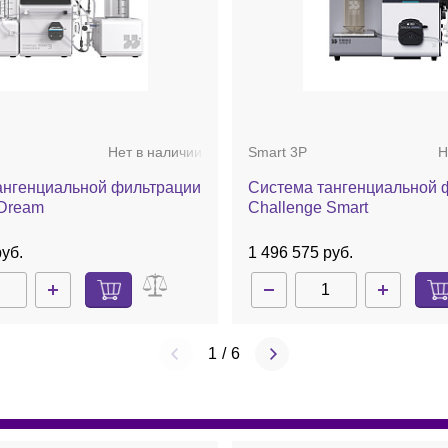
тных задач.
ъёмах с последующим переходом на
Нет в наличии
Smart 3P
Н
ангенциальной фильтрации
Система тангенциальной 
 Dream
Challenge Smart
руб.
1 496 575 руб.
леновой подложке;
1
/
6
ан.
ртридж
картридж
00 см²
150 см²
5×41×198
45×41×198