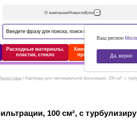
О компании
Новости
Блог
Производители
Партнеры
Ваш регион
Моск
Технический серв
Расходные материалы,
Химические реактивы,
пластик, стекло
препараты, наборы
Да, верно
Доставка и оплата
Контакты
Аксессуары
/
Картридж для тангенциальной фильтрации, 100 см², с тур
льтрации, 100 см², с турбулизир