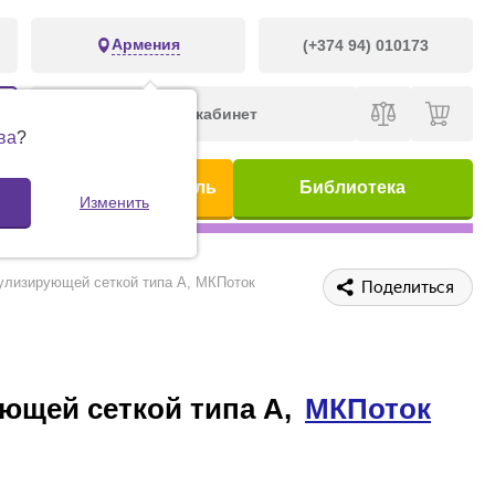
Армения
(+374 94) 010173
Личный кабинет
ва
?
ис
Предметный указатель
Библиотека
Изменить
булизирующей сеткой типа А, МКПоток
Поделиться
ующей сеткой типа А,
МКПоток