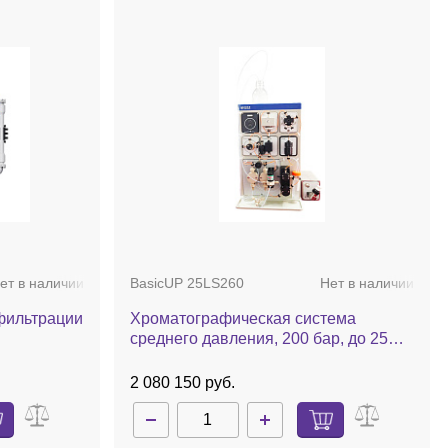
ет в наличии
BasicUP 25LS260
Нет в наличии
фильтрации
Хроматографическая система
среднего давления, 200 бар, до 25
мл/мин, 1 плунжерный насос,
препаративная очистка биомолекул,
2 080 150 руб.
компл., Achrom BasicUP 25