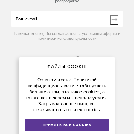
Адаптер для сканера штрих-кодов RS232C
распродажах
Блог
Видео
Контакты
Вопрос-ответ
По запросу
Нажимая кнопку, Вы соглашаетесь с условиями оферты и
политикой конфиденциальности
ФАЙЛЫ COOKIE
Ознакомьтесь с
Политикой
конфиденциальности
, чтобы узнать
больше о том, что такое cookies, а
8 (800) 234-05-08
так же как и зачем мы используем их.
Закрывая данное окно, вы
(+374 94) 010173
отказываетесь от всех cookies.
armenia@dia-m.ru
ПРИНЯТЬ ВСЕ COOKIES
Политика конфиденциальности