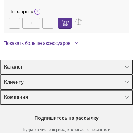
По запросу
Показать больше аксессуаров
Каталог
Спецпредложения
Клиенту
Оборудование, приборы
Лекторий Диаэм
Компания
Пластик, стекло, принадлежности
Доставка и оплата
Химические реактивы, препараты, наборы
О компании
Технический сервис
Предметный указатель
Подпишитесь на рассылку
Новости
Мобильное приложение
Библиотека
21900924
Нет в наличии
Партнеры
Будьте в числе первых, кто узнает о новинках и
Производители