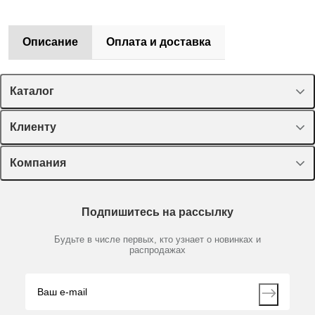
Описание
Оплата и доставка
Каталог
Спецпредложения
Клиенту
Оборудование, приборы
Лекторий Диаэм
Компания
Пластик, стекло, принадлежности
Доставка и оплата
Химические реактивы, препараты, наборы
О компании
Технический сервис
Предметный указатель
Подпишитесь на рассылку
Новости
Мобильное приложение
Библиотека
Партнеры
Будьте в числе первых, кто узнает о новинках и
Производители
распродажах
Блог
Видео
Контакты
Вопрос-ответ