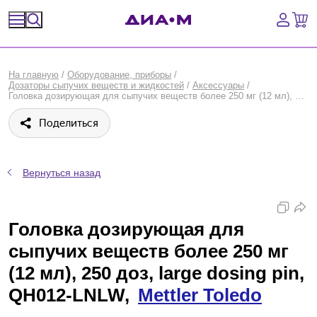
Спецпредложения
На главную
/
Оборудование, приборы
/
Дозаторы сыпучих веществ и жидкостей
/
Аксессуары
/
Оборудование, приборы
Головка дозирующая для сыпучих веществ более 250 мг (12 мл), 250 доз, large dosing pin, QH012-LNLW, Mettler Toledo
Поделиться
Расходные материалы, пластик, стекло
Химические реактивы, препараты, наборы
Вернуться назад
Предметный указатель
Головка дозирующая для
Библиотека
сыпучих веществ более 250 мг
Войти
(12 мл), 250 доз, large dosing pin,
QH012-LNLW,
Mettler Toledo
Сравнение