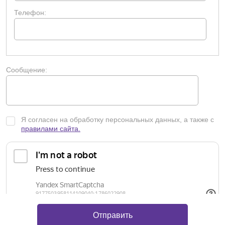
удобный графический цветной дисплей;
Телефон:
USB-порт для переноса данных на флэш-карту,
для подключения мыши, принтера или
компьютера;
электропитание 230 В, 60 Гц;
потребляемая мощность, Вт — 540;
габариты (Ш × Г × В) — 25 × 41,2 × 32,1 см;
Сообщение:
вес — 10,9 кг.
Я согласен на обработку персональных данных, а также с
правилами сайта.