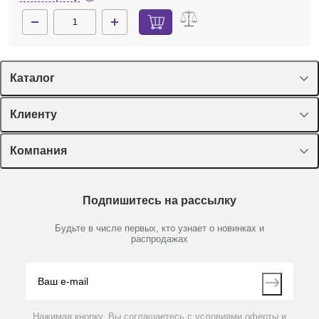
Каталог
Спецпредложения
Клиенту
Оборудование, приборы
Лекторий Диаэм
Компания
Пластик, стекло, принадлежности
Доставка и оплата
Химические реактивы, препараты, наборы
О компании
Технический сервис
Предметный указатель
Подпишитесь на рассылку
Новости
Мобильное приложение
Библиотека
Партнеры
Будьте в числе первых, кто узнает о новинках и
Производители
распродажах
Блог
Видео
Контакты
Вопрос-ответ
Нажимая кнопку, Вы соглашаетесь с условиями оферты и