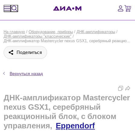
Спецпредложения
На главную
/
Оборудование, приборы
/
ДНК-амплификаторы
/
ДНК-амплификаторы "классические"
/
Оборудование, приборы
ДНК-амплификатор Mastercycler nexus GSX1, серебряный реакционный блок, с блоком управления, Eppendorf
Поделиться
Расходные материалы, пластик, стекло
Химические реактивы, препараты, наборы
Вернуться назад
Предметный указатель
ДНК-амплификатор Mastercycler
Библиотека
nexus GSX1, серебряный
Войти
реакционный блок, с блоком
управления,
Eppendorf
Сравнение