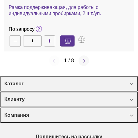
По запросу
Рамка поддерживающая, для работы с
индивидуальными пробирками, 2 шт./уп.
По запросу
1
/
8
Каталог
Спецпредложения
Клиенту
Оборудование, приборы
Лекторий Диаэм
Компания
Пластик, стекло, принадлежности
Доставка и оплата
Химические реактивы, препараты, наборы
О компании
Технический сервис
Предметный указатель
Подпишитесь на рассылку