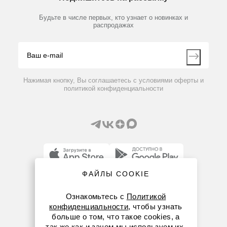
Новости
Мобильное приложение
Библиотека
Партнеры
Будьте в числе первых, кто узнает о новинках и
Производители
распродажах
Блог
Видео
Контакты
Вопрос-ответ
Нажимая кнопку, Вы соглашаетесь с условиями оферты и
политикой конфиденциальности
ФАЙЛЫ COOKIE
8 (800) 234-05-08
Ознакомьтесь с
Политикой
(+374 94) 010173
конфиденциальности
, чтобы узнать
больше о том, что такое cookies, а
armenia@dia-m.ru
так же как и зачем мы используем их.