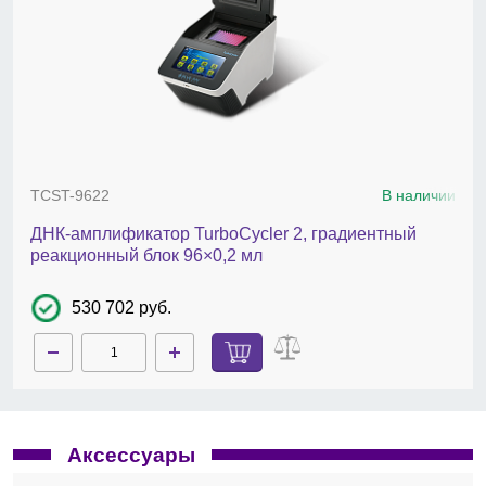
автоматический перезапуск при сбое в
электропитании;
потребляемая мощность, Вт — 700;
габариты (Ш×Г×В), см — 26×47×23;
вес, кг — 9.
Комплект поставки:
ДНК-амплификатор, кабель
питания.
TCST-9622
В наличии
ДНК-амплификатор TurboCycler 2, градиентный
реакционный блок 96×0,2 мл
530 702 руб.
Аксессуары