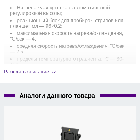
Нагреваемая крышка с автоматической
регулировкой высоты;
реакционный блок для пробирок, стрипов или
планшет, мл — 96×0,2;
максимальная скорость нагрева/охлаждения,
°С/сек — 4;
средняя скорость нагрева/охлаждения, °С/сек
— 2,5;
пределы температурного градиента, °C — 30-
100;
Раскрыть описание
диапазон температурного градиента, °C — 1-25;
диапазон рабочих температур, °C — 4-100;
точность поддержания температуры, °C — ± 0,5;
гомогенность температуры по блоку, °С — не
Аналоги данного товара
более ± 0,5 от ячейки к ячейке за 30 сек при
достижении заданной температуры;
количество программ — до 500 на приборе и
более на USB-карте;
интерфейс USB A — 1 шт.;
цветной ЖК-дисплей (5,7 дюйма) c
отображением текста и графиков;