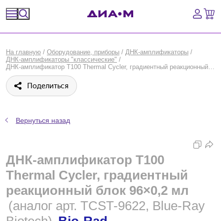
Спецпредложения
На главную
/
Оборудование, приборы
/
ДНК-амплификаторы
/
ДНК-амплификаторы "классические"
/
Оборудование, приборы
ДНК-амплификатор T100 Thermal Cycler, градиентный реакционный блок 96×0,2 мл, Bio-Rad
Поделиться
Расходные материалы, пластик, стекло
Химические реактивы, препараты, наборы
Вернуться назад
Предметный указатель
ДНК-амплификатор T100
Библиотека
Thermal Cycler, градиентный
Войти
реакционный блок 96×0,2 мл
(аналог арт. TCST-9622, Blue-Ray
Сравнение