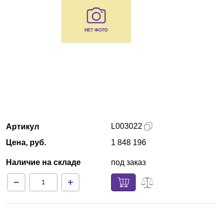
Армения
О компании
Новости
Блог
Производители
L003022
Артикул
Партнеры
Цена, руб.
1 848 196
Наличие на складе
под заказ
Технический сервис
Доставка и оплата
Контакты