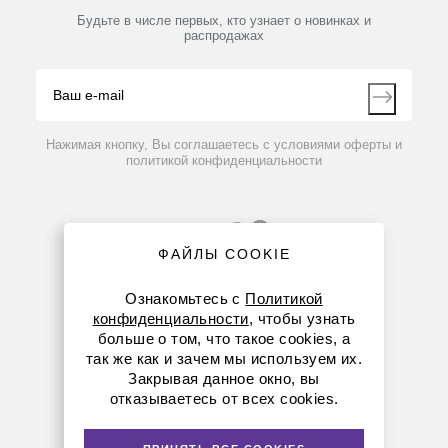
Партнеры
Будьте в числе первых, кто узнает о новинках и
Производители
Система предварительной очистки водопроводной
распродажах
Блог
воды СПО XL, 1800 л/ч
Видео
Контакты
Вопрос-ответ
По запросу
Нажимая кнопку, Вы соглашаетесь с условиями оферты и
политикой конфиденциальности
ФАЙЛЫ COOKIE
Ознакомьтесь с
Политикой
конфиденциальности
, чтобы узнать
больше о том, что такое cookies, а
8 (800) 234-05-08
так же как и зачем мы используем их.
Закрывая данное окно, вы
(+374 94) 010173
отказываетесь от всех cookies.
armenia@dia-m.ru