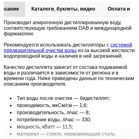
писание
Каталоги, буклеты, видео
Оплата и до
Производит апирогенную дистиллированную воду,
соответствующую требованиям DAB и международной
фармакопеи.
Рекомендуется использовать дистилляторы с
системой
предварительной очистки воды
из-за высокой жесткости
водопроводной воды и наличия в ней загрязнений.
Качество дистиллята зависит от состава подаваемой
воды и различается в зависимости от региона и в
времени года. Ниже приведены данные по техническим
описаниям производителя.
Тип воды после очистки — бидистиллят;
проводимость, мкСм/см — 1,6;
производительность, л/час — 8;
потребление воды, л/час — 330;
мощность, кВатт — 11,5;
материал — стекло, нержавеющаая сталь;