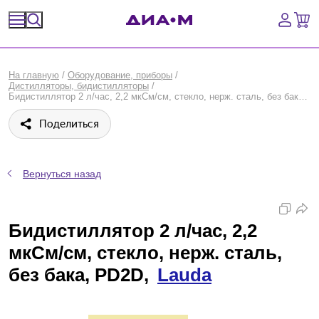
Спецпредложения
На главную
/
Оборудование, приборы
/
Дистилляторы, бидистилляторы
/
Оборудование, приборы
Бидистиллятор 2 л/час, 2,2 мкСм/см, стекло, нерж. сталь, без бака, PD2D, Lauda
Поделиться
Расходные материалы, пластик, стекло
Химические реактивы, препараты, наборы
Вернуться назад
Предметный указатель
Бидистиллятор 2 л/час, 2,2
Библиотека
мкСм/см, стекло, нерж. сталь,
Войти
без бака, PD2D,
Lauda
Сравнение