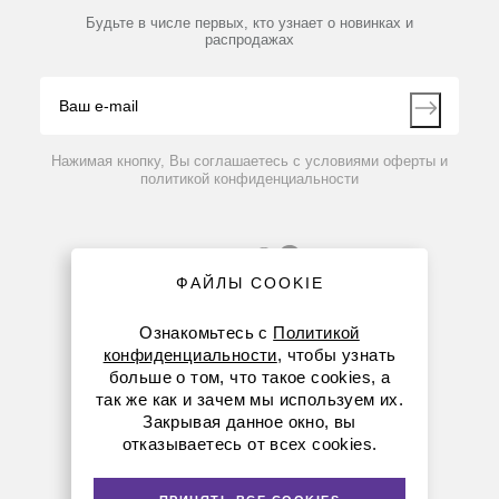
Партнеры
Будьте в числе первых, кто узнает о новинках и
Производители
Система предварительной очистки водопроводной
распродажах
Блог
воды СПО XL, 1800 л/ч
Видео
Контакты
Вопрос-ответ
По запросу
Нажимая кнопку, Вы соглашаетесь с условиями оферты и
политикой конфиденциальности
ФАЙЛЫ COOKIE
Ознакомьтесь с
Политикой
конфиденциальности
, чтобы узнать
больше о том, что такое cookies, а
8 (800) 234-05-08
так же как и зачем мы используем их.
Закрывая данное окно, вы
(+374 94) 010173
отказываетесь от всех cookies.
armenia@dia-m.ru