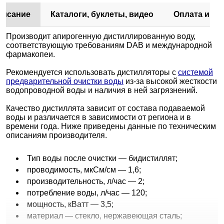
писание
Каталоги, буклеты, видео
Оплата и до
Производит апирогенную дистиллированную воду,
соответствующую требованиям DAB и международной
фармакопеи.
Рекомендуется использовать дистилляторы с
системой
предварительной очистки воды
из-за высокой жесткости
водопроводной воды и наличия в ней загрязнений.
Качество дистиллята зависит от состава подаваемой
воды и различается в зависимости от региона и в
времени года. Ниже приведены данные по техническим
описаниям производителя.
Тип воды после очистки — бидистиллят;
проводимость, мкСм/см — 1,6;
производительность, л/час — 2;
потребление воды, л/час — 120;
мощность, кВатт — 3,5;
материал — стекло, нержавеющая сталь;