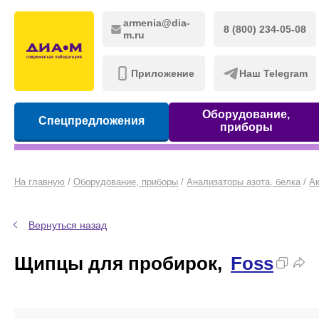
armenia@dia-
8 (800) 234-05-08
m.ru
Приложение
Наш Telegram
Оборудование,
Спецпредложения
приборы
На главную
/
Оборудование, приборы
/
Анализаторы азота, белка
/
А
Вернуться назад
Щипцы для пробирок,
Foss