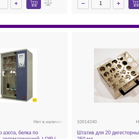
Нет в наличии
10014240
Н
 азота, белка по
Штатив для 20 дигесторны
 автоматический, LOIP LK-
250 мл