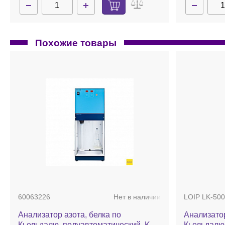
Похожие товары
60063226
Нет в наличии
LOIP LK-500
Анализатор азота, белка по
Анализатор
Кьельдалю, полуавтоматический, KT
Кьельдалю,