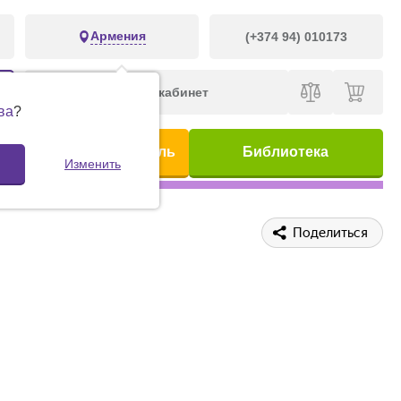
Армения
(+374 94) 010173
Личный кабинет
ва
?
ис
Предметный указатель
Библиотека
Изменить
Поделиться