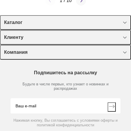
1
/
10
Каталог
BSK505-0002
Нет в наличии
Спецпредложения
Клиенту
Корзина для горизонтальных автоклавов серии
Оборудование, приборы
5050, 500 × 380 × 250 мм
Лекторий Диаэм
Компания
Пластик, стекло, принадлежности
Доставка и оплата
Химические реактивы, препараты, наборы
О компании
Технический сервис
Предметный указатель
По запросу
Подпишитесь на рассылку
Новости
Мобильное приложение
Библиотека
Партнеры
Будьте в числе первых, кто узнает о новинках и
Производители
распродажах
Блог
Видео
Контакты
Вопрос-ответ
Нажимая кнопку, Вы соглашаетесь с условиями оферты и
политикой конфиденциальности