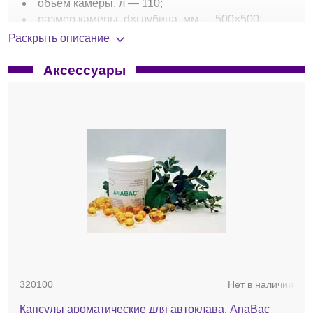
объем камеры, л — 110;
размер камеры, d×глубина, мм — 500×500;
макс. вместимость (количество колб×объем
Раскрыть описание
колб) — 2×5000;
мощность, кВт — 4,0;
Аксессуары
габариты Ш×Г×В, мм — 880×767×700;
вес брутто, кг — 290.
Аксессуары и опции:
корзины, контейнеры для горизонтальных
автоклавов;
принтер;
парогенератор;
вакуумная помпа;
фильтр;
программное обеспечение;
капсулы ароматические.
320100
Нет в наличии
Капсулы ароматические для автоклава, AnaBac