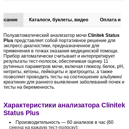
писание
Каталоги, буклеты, видео
Оплата и до
Полуавтоматический анализатор мочи
Clinitek Status
Plus
представляет собой портативное решение для
экспресс-диагностики, предназначенное для
применения в точках оказания медицинской помощи.
Прибор автоматически считывает и интерпретирует
результаты тест-полосок, обеспечивая оценку 11
рутинных параметров мочи, включая глюкозу, белок, pH,
нитриты, кетоны, лейкоциты и эритроциты, а также
позволяет проводить тесты на соотношение альбумин/
креатинин для раннего выявления заболеваний почек и
тесты на беременность.
Характеристики анализатора Clinitek
Status Plus
Производительность — 60 анализов в час (60
секунд на каждую тест-полоску);