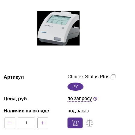
Армения
О компании
Новости
Блог
Производители
Clinitek Status Plus
Артикул
Партнеры
РУ
по запросу
Цена, руб.
Технический сервис
Наличие на складе
под заказ
Доставка и оплата
Контакты