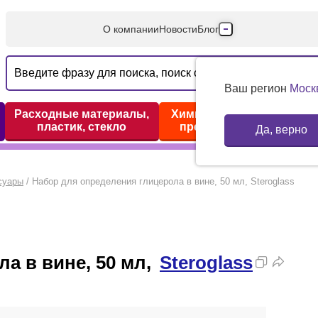
О компании
Новости
Блог
Производители
Партнеры
Ваш регион
Моск
Технический серв
Расходные материалы,
Химические реактивы,
пластик, стекло
препараты, наборы
Да, верно
Доставка и оплата
Контакты
суары
/
Набор для определения глицерола в вине, 50 мл, Steroglass
а в вине, 50 мл,
Steroglass