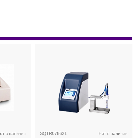
ет в наличии
SQTR078621
Нет в наличии