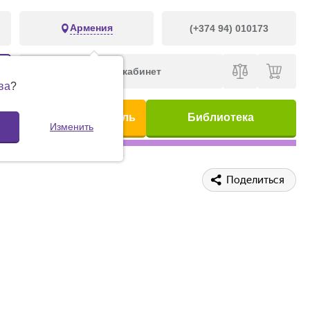
Армения
(+374 94) 010173
Личный кабинет
ва
?
ис
Предметный указатель
Библиотека
Изменить
Поделиться