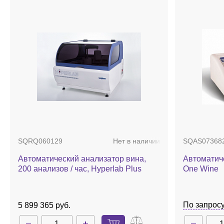
SQRQ060129
Нет в наличии
SQAS07368
Автоматический анализатор вина,
Автоматич
200 анализов / час, Hyperlab Plus
One Wine
По запрос
5 899 365 руб.