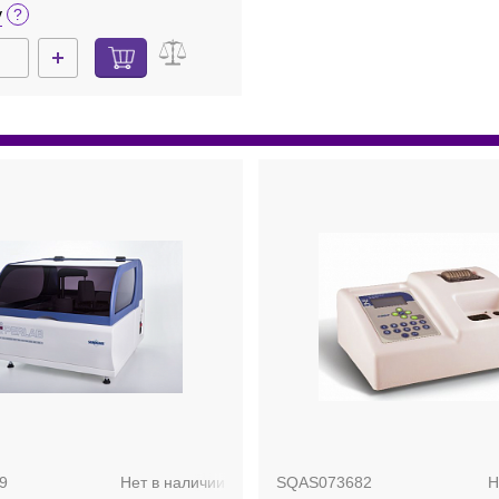
у
9
Нет в наличии
SQAS073682
Н