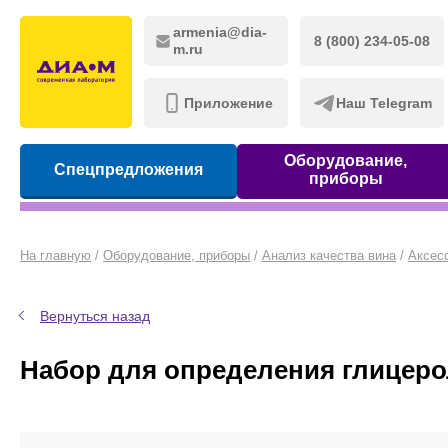
armenia@dia-
8 (800) 234-05-08
m.ru
Приложение
Наш Telegram
Оборудование,
Спецпредложения
приборы
На главную
/
Оборудование, приборы
/
Анализ качества вина
/
Аксес
Вернуться назад
Набор для определения глицерол