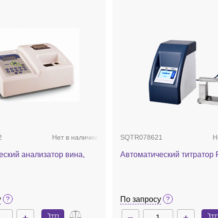
2
Нет в наличии
SQTR078621
Н
еский анализатор вина,
Автоматический титратор 
у
По запросу